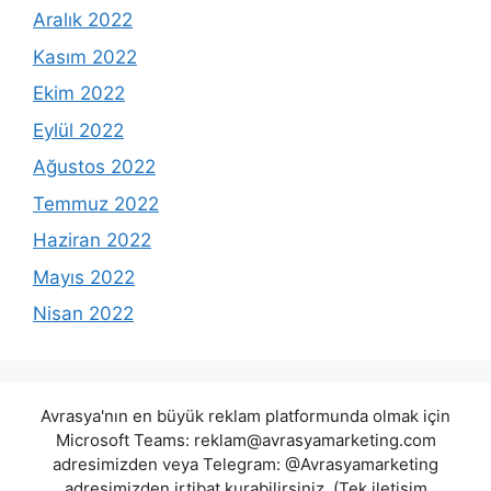
Aralık 2022
Kasım 2022
Ekim 2022
Eylül 2022
Ağustos 2022
Temmuz 2022
Haziran 2022
Mayıs 2022
Nisan 2022
Avrasya'nın en büyük reklam platformunda olmak için
Microsoft Teams:
reklam@avrasyamarketing.com
adresimizden veya Telegram: @Avrasyamarketing
adresimizden irtibat kurabilirsiniz. (Tek iletişim