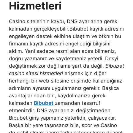
Hizmetleri
Casino sitelerinin kaydı, DNS ayarlarına gerek
kalmadan gerçekleşebilir.Bibubet kayıtlı adresini
engelleyen destek ekibine ulaştım ve btknın bu
firmanın kayıtlı adresini engellediği bilgisini
aldım. Yani sadece resmi alan adını bilmeniz,
doğru yazmanız ve kaydetmeniz yeterli. Dnsyi
değiştirmek zor değil ama şart da değil.
Bibubet
casino sitesi hizmetleri
erişmek için diğer
herhangi bir web sitesine erişimde kullandığınız
adımların aynısını uygulamanız gerekir. Başlıca
avantajlarından biri, kaydolmanıza gerek
kalmadan
Bibubet
zamandan tasarruf
etmenizdir. DNS ayarlarınızı değiştirmeden
Bibubet giriş yapmanız yeterlidir, çalışacaktır.
Başka bir yere taşınsanız bile, spor ve Casino
de dahil olmak üzere farklı kategorilerde düzenli