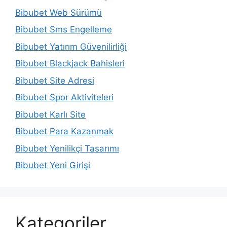
Bibubet Web Sürümü
Bibubet Sms Engelleme
Bibubet Yatırım Güvenilirliği
Bibubet Blackjack Bahisleri
Bibubet Site Adresi
Bibubet Spor Aktiviteleri
Bibubet Karlı Site
Bibubet Para Kazanmak
Bibubet Yenilikçi Tasarımı
Bibubet Yeni Girişi
Kategoriler