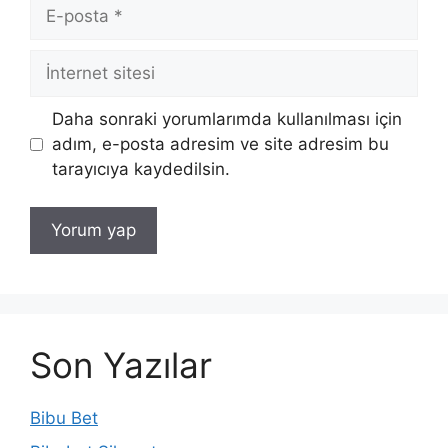
E-
posta
İnternet
sitesi
Daha sonraki yorumlarımda kullanılması için
adım, e-posta adresim ve site adresim bu
tarayıcıya kaydedilsin.
Son Yazılar
Bibu Bet