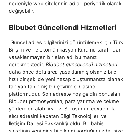
nedeniyle web sitelerinin adları periyodik olarak
değişebilir.
Bibubet Güncellendi Hizmetleri
Güncel adres bilgilerinizi görüntülemek için Türk
Bilişim ve Telekomünikasyon Kurumu tarafından
yasaklanmayan bir alan adı bulmanız
gerekmektedir.
Bibubet güncellendi hizmetleri
,
daha önce defalarca yasaklanmış olsanız bile
hızlı bir şekilde yeni hesap oluşturmanıza olanak
tanıyan tanınmış bir çevrimiçi Casino
platformudur. Son adreste hoş geldin bonusları,
Bibubet promosyonları, para yatırma ve çekme
yöntemleri alabilirsiniz. Sorusunun cevabında
alıcı adresini kapatan Bilgi Teknolojileri ve
İletişim Dairesi Başkanlığı oldu. Bir bahis
şirketinin yeni giriş bilgilerini sorduğunuzda, size