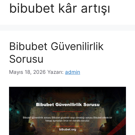
bibubet kâr artışı
Bibubet Güvenilirlik
Sorusu
Mayıs 18, 2026
Yazarı:
admin