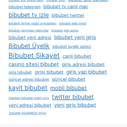
bibubet slot oyunu nedir
bibubet spor
bibubet tv canli maç
bibubet telegram
bibubet tv izle
bibubet twitter
bibubet twitter mobil uygulaması
bibubet web sitesi
bibubet yarışması hakkında
bibubet yeni adres
bibubet yeni giris
bibubet yeni adresi
Bibubet Üyelik
bibubet üyelik süreci
Bibubet Şikayet
canli bibubet
casino sitesi bibubet
giris adresi bibubet
giris yap bibubet
girisi bibubet
giris bibubet
güncel bibubet
güncel adresi bibubet
kayit bibubet
mobil bibubet
twitter bibubet
standart bibubet mobil giriş
yeni giris bibubet
yeni adresi bibubet
bibubet güvenebilir miyiz