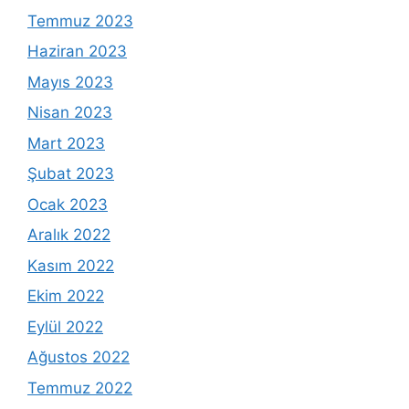
Temmuz 2023
Haziran 2023
Mayıs 2023
Nisan 2023
Mart 2023
Şubat 2023
Ocak 2023
Aralık 2022
Kasım 2022
Ekim 2022
Eylül 2022
Ağustos 2022
Temmuz 2022