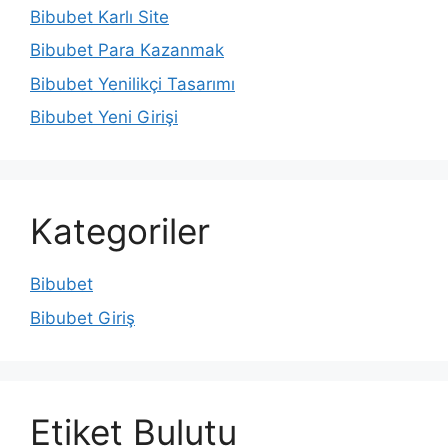
Bibubet Karlı Site
Bibubet Para Kazanmak
Bibubet Yenilikçi Tasarımı
Bibubet Yeni Girişi
Kategoriler
Bibubet
Bibubet Giriş
Etiket Bulutu