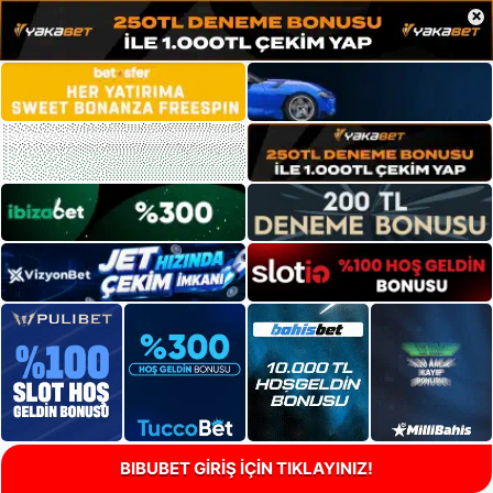
×
BIBUBET GİRİŞ İÇİN TIKLAYINIZ!