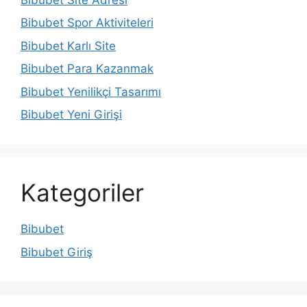
Bibubet Spor Aktiviteleri
Bibubet Karlı Site
Bibubet Para Kazanmak
Bibubet Yenilikçi Tasarımı
Bibubet Yeni Girişi
Kategoriler
Bibubet
Bibubet Giriş