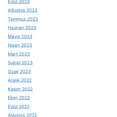
Eylül 2023
Ağustos 2023
Temmuz 2023
Haziran 2023
Mayıs 2023
Nisan 2023
Mart 2023
Şubat 2023
Ocak 2023
Aralık 2022
Kasım 2022
Ekim 2022
Eylül 2022
Ağustos 2022