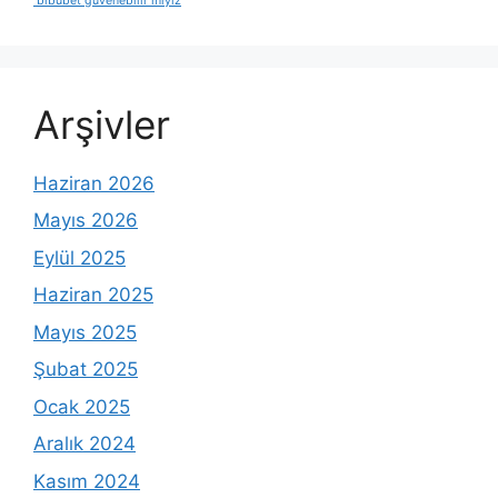
bibubet güvenebilir miyiz
Arşivler
Haziran 2026
Mayıs 2026
Eylül 2025
Haziran 2025
Mayıs 2025
Şubat 2025
Ocak 2025
Aralık 2024
Kasım 2024