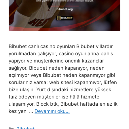
Bibubet canlı casino oyunları Bibubet yıllardır
yorulmadan çalışıyor, casino oyunlarına bahis
yapıyor ve müşterilerine önemli kazançlar
sağlıyor. Bibubet neden kapanıyor, neden
açılmıyor veya Bibubet neden kapanmıyor gibi
sorularınız varsa: web sitesi kapanmıyor, lütfen
bize ulaşın. Yurt dışındaki hizmetlere yüksek
faiz ödeyen müşteriler ise hâlâ hizmete
ulaşamıyor. Block btk, Bibubet haftada en az iki
kez yeni …
Devamını oku…
Kategoriler