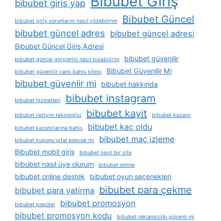
Bibubet Giriş
bibubet giris yap
Bibubet Güncel
bibubet giriş sorunlarını nasıl çözebilirim
bibubet güncel adres
bibubet güncel adresi
Bibubet Güncel Giriş Adresi
bibubet güvenilir
bibubet güncel girişlerini nasıl bulabilirim
Bibubet Güvenilir Mi
bibubet güvenilir canlı bahis sitesi
bibubet güvenlir mi
bibubet hakkında
bibubet instagram
bibubet hizmetleri
bibubet kayit
bibubet i̇letişim teknolojisi
bibubet kazanç
bibubet kaç oldu
bibubet kazançlarına bahis
bibubet maç izleme
bibubet kuponu i̇ptal edecek mi
Bibubet mobil giriş
bibubet nasil bir site
bibubet nasıl üye olurum
bibubet online
bibubet online destek
bibubet oyun seçenekleri
bibubet para çekme
bibubet para yatirma
bibubet promosyon
bibubet popüler
bibubet promosyon kodu
bibubet reklamcılığı güvenli mi