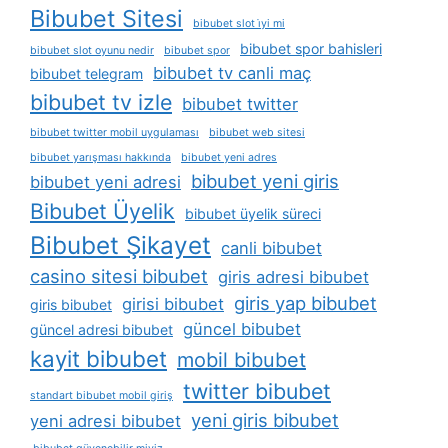
Bibubet Sitesi
bibubet slot i̇yi mi
bibubet spor bahisleri
bibubet slot oyunu nedir
bibubet spor
bibubet tv canli maç
bibubet telegram
bibubet tv izle
bibubet twitter
bibubet twitter mobil uygulaması
bibubet web sitesi
bibubet yarışması hakkında
bibubet yeni adres
bibubet yeni giris
bibubet yeni adresi
Bibubet Üyelik
bibubet üyelik süreci
Bibubet Şikayet
canli bibubet
casino sitesi bibubet
giris adresi bibubet
giris yap bibubet
girisi bibubet
giris bibubet
güncel bibubet
güncel adresi bibubet
kayit bibubet
mobil bibubet
twitter bibubet
standart bibubet mobil giriş
yeni giris bibubet
yeni adresi bibubet