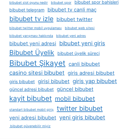
bibubet spor bahisleri
bibubet slot oyunu nedir
bibubet spor
bibubet tv canli maç
bibubet telegram
bibubet tv izle
bibubet twitter
bibubet twitter mobil uygulaması
bibubet web sitesi
bibubet yarışması hakkında
bibubet yeni adres
bibubet yeni giris
bibubet yeni adresi
Bibubet Üyelik
bibubet üyelik süreci
Bibubet Şikayet
canli bibubet
casino sitesi bibubet
giris adresi bibubet
giris yap bibubet
girisi bibubet
giris bibubet
güncel bibubet
güncel adresi bibubet
kayit bibubet
mobil bibubet
twitter bibubet
standart bibubet mobil giriş
yeni giris bibubet
yeni adresi bibubet
bibubet güvenebilir miyiz