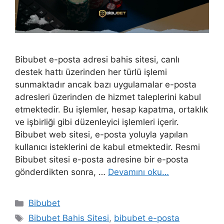
Bibubet e-posta adresi bahis sitesi, canlı
destek hattı üzerinden her türlü işlemi
sunmaktadır ancak bazı uygulamalar e-posta
adresleri üzerinden de hizmet taleplerini kabul
etmektedir. Bu işlemler, hesap kapatma, ortaklık
ve işbirliği gibi düzenleyici işlemleri içerir.
Bibubet web sitesi, e-posta yoluyla yapılan
kullanıcı isteklerini de kabul etmektedir. Resmi
Bibubet sitesi e-posta adresine bir e-posta
gönderdikten sonra, …
Devamını oku…
Kategoriler
Bibubet
Etiketler
Bibubet Bahis Sitesi
,
bibubet e-posta