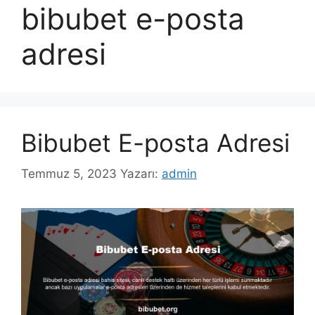
bibubet e-posta
adresi
Bibubet E-posta Adresi
Temmuz 5, 2023
Yazarı:
admin