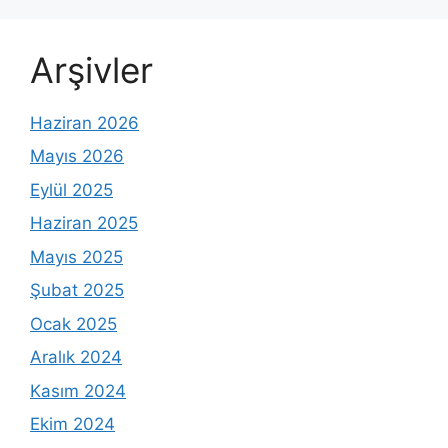
Arşivler
Haziran 2026
Mayıs 2026
Eylül 2025
Haziran 2025
Mayıs 2025
Şubat 2025
Ocak 2025
Aralık 2024
Kasım 2024
Ekim 2024