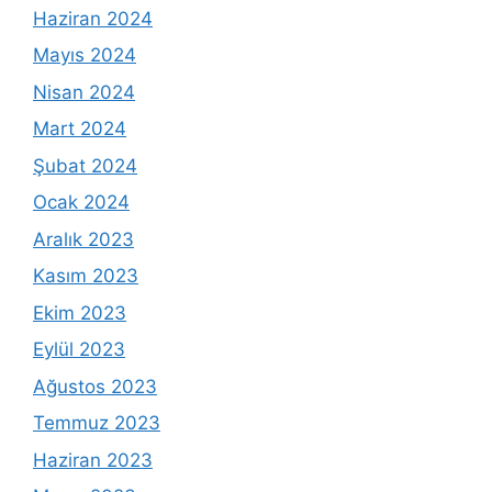
Haziran 2024
Mayıs 2024
Nisan 2024
Mart 2024
Şubat 2024
Ocak 2024
Aralık 2023
Kasım 2023
Ekim 2023
Eylül 2023
Ağustos 2023
Temmuz 2023
Haziran 2023