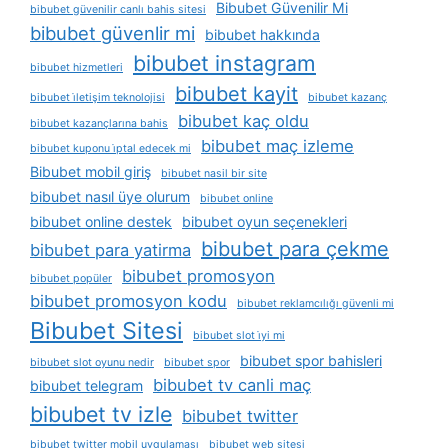
Bibubet Güvenilir Mi
bibubet güvenilir canlı bahis sitesi
bibubet güvenlir mi
bibubet hakkında
bibubet instagram
bibubet hizmetleri
bibubet kayit
bibubet i̇letişim teknolojisi
bibubet kazanç
bibubet kaç oldu
bibubet kazançlarına bahis
bibubet maç izleme
bibubet kuponu i̇ptal edecek mi
Bibubet mobil giriş
bibubet nasil bir site
bibubet nasıl üye olurum
bibubet online
bibubet online destek
bibubet oyun seçenekleri
bibubet para çekme
bibubet para yatirma
bibubet promosyon
bibubet popüler
bibubet promosyon kodu
bibubet reklamcılığı güvenli mi
Bibubet Sitesi
bibubet slot i̇yi mi
bibubet spor bahisleri
bibubet slot oyunu nedir
bibubet spor
bibubet tv canli maç
bibubet telegram
bibubet tv izle
bibubet twitter
bibubet twitter mobil uygulaması
bibubet web sitesi