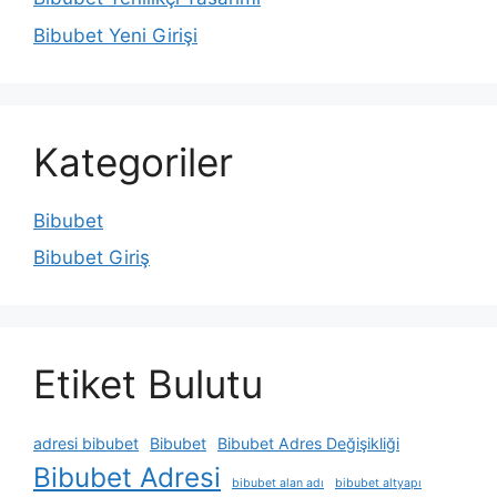
Bibubet Yeni Girişi
Kategoriler
Bibubet
Bibubet Giriş
Etiket Bulutu
adresi bibubet
Bibubet
Bibubet Adres Değişikliği
Bibubet Adresi
bibubet alan adı
bibubet altyapı