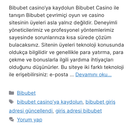
Bibubet casino’ya kaydolun Bibubet Casino ile
tanışın Bibubet çevrimiçi oyun ve casino
sitesinin üyeleri asla yalnız değildir. Deneyimli
yöneticilerimiz ve profesyonel yöntemlerimiz
sayesinde sorunlarınıza kısa sürede çözüm
bulacaksınız. Sitenin üyeleri teknoloji konusunda
oldukça bilgilidir ve genellikle para yatırma, para
çekme ve bonuslarla ilgili yardıma ihtiyaçları
olduğunu düşünürler. Bu siteye iki farklı teknoloji
ile erişebilirsiniz: e-posta …
Devamını oku…
Kategoriler
Bibubet
Etiketler
bibubet casino'ya kaydolun
,
bibubet giriş
adresi güncellendi
,
giris adresi bibubet
Yorum yap