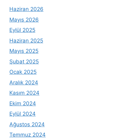
Haziran 2026
Mayıs 2026
Eylül 2025
Haziran 2025
Mayıs 2025
Şubat 2025
Ocak 2025
Aralık 2024
Kasım 2024
Ekim 2024
Eylül 2024
Ağustos 2024
Temmuz 2024