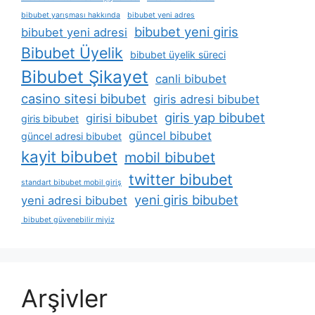
bibubet yarışması hakkında
bibubet yeni adres
bibubet yeni giris
bibubet yeni adresi
Bibubet Üyelik
bibubet üyelik süreci
Bibubet Şikayet
canli bibubet
casino sitesi bibubet
giris adresi bibubet
giris yap bibubet
girisi bibubet
giris bibubet
güncel bibubet
güncel adresi bibubet
kayit bibubet
mobil bibubet
twitter bibubet
standart bibubet mobil giriş
yeni giris bibubet
yeni adresi bibubet
bibubet güvenebilir miyiz
Arşivler