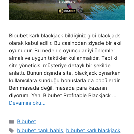
Bibubet karlı blackjack bildiğiniz gibi blackjack
olarak kabul edilir. Bu casinodan ziyade bir akıl
oyunudur. Bu nedenle oyuncular iyi önlemler
almalı ve uygun taktikler kullanmalıdır. Tabi ki
site yöneticisi müşteriye detaylı bir şekilde
anlattı. Bunun dışında site, blackjack oynarken
kullanıcılara sunduğu bonuslarla da popülerdir.
Ben masada değil, masada para kazanın
diyorum. Yeni Bibubet Profitable Blackjack …
Devamını oku…
Kategoriler
Bibubet
Etiketler
bibubet canlı bahis
,
bibubet karlı blackjack
,