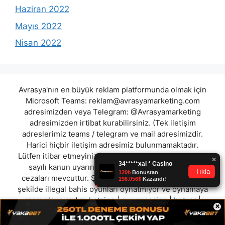
Haziran 2022
Mayıs 2022
Nisan 2022
Avrasya'nın en büyük reklam platformunda olmak için
Microsoft Teams:
reklam@avrasyamarketing.com
adresimizden veya Telegram: @Avrasyamarketing
adresimizden irtibat kurabilirsiniz. (Tek iletişim
adreslerimiz teams / telegram ve mail adresimizdir.
Harici hiçbir iletişim adresimiz bulunmamaktadır.
Lütfen itibar etmeyiniz.) Türkiye yasalarına göre 7258
sayılı kanun uyarınca yasa dışı bahis oynamanın
cezaları mevcuttur. Şu an bulunduğunuz site hiç bir
şekilde illegal bahis oyunları oynatmıyor ve oynamaya
aracı olmuyordur.
betsine
|
queencasino
|
betvar
|
×
kupawin
|
betflix
|
nikasbahis
|
bombabet
|
3xlwin