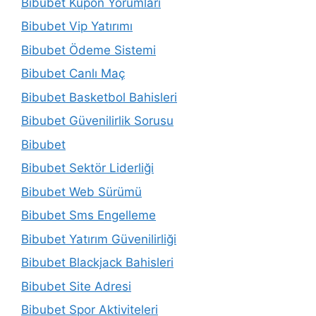
Bibubet Kupon Yorumları
Bibubet Vip Yatırımı
Bibubet Ödeme Sistemi
Bibubet Canlı Maç
Bibubet Basketbol Bahisleri
Bibubet Güvenilirlik Sorusu
Bibubet
Bibubet Sektör Liderliği
Bibubet Web Sürümü
Bibubet Sms Engelleme
Bibubet Yatırım Güvenilirliği
Bibubet Blackjack Bahisleri
Bibubet Site Adresi
Bibubet Spor Aktiviteleri