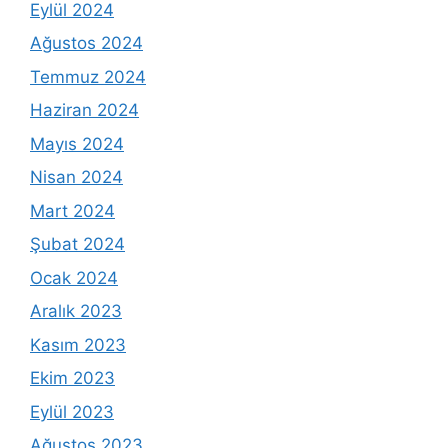
Eylül 2024
Ağustos 2024
Temmuz 2024
Haziran 2024
Mayıs 2024
Nisan 2024
Mart 2024
Şubat 2024
Ocak 2024
Aralık 2023
Kasım 2023
Ekim 2023
Eylül 2023
Ağustos 2023