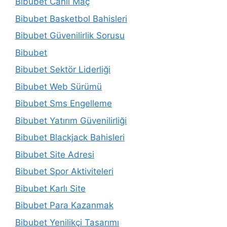
Bibubet Canlı Maç
Bibubet Basketbol Bahisleri
Bibubet Güvenilirlik Sorusu
Bibubet
Bibubet Sektör Liderliği
Bibubet Web Sürümü
Bibubet Sms Engelleme
Bibubet Yatırım Güvenilirliği
Bibubet Blackjack Bahisleri
Bibubet Site Adresi
Bibubet Spor Aktiviteleri
Bibubet Karlı Site
Bibubet Para Kazanmak
Bibubet Yenilikçi Tasarımı