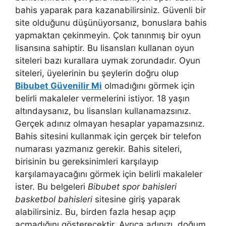
bahis yaparak para kazanabilirsiniz. Güvenli bir
site olduğunu düşünüyorsanız, bonuslara bahis
yapmaktan çekinmeyin. Çok tanınmış bir oyun
lisansına sahiptir. Bu lisansları kullanan oyun
siteleri bazı kurallara uymak zorundadır. Oyun
siteleri, üyelerinin bu şeylerin doğru olup
Bibubet Güvenilir Mi
olmadığını görmek için
belirli makaleler vermelerini istiyor. 18 yaşın
altındaysanız, bu lisansları kullanamazsınız.
Gerçek adınız olmayan hesaplar yapamazsınız.
Bahis sitesini kullanmak için gerçek bir telefon
numarası yazmanız gerekir. Bahis siteleri,
birisinin bu gereksinimleri karşılayıp
karşılamayacağını görmek için belirli makaleler
ister. Bu belgeleri
Bibubet spor bahisleri
basketbol bahisleri
sitesine giriş yaparak
alabilirsiniz. Bu, birden fazla hesap açıp
açmadığını gösterecektir. Ayrıca adınızı, doğum