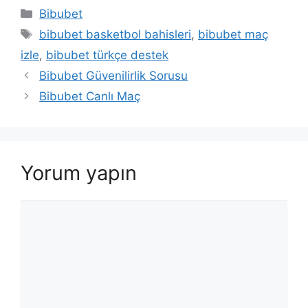
Kategoriler
Bibubet
Etiketler
bibubet basketbol bahisleri
,
bibubet maç
izle
,
bibubet türkçe destek
Bibubet Güvenilirlik Sorusu
Bibubet Canlı Maç
Yorum yapın
Yorum