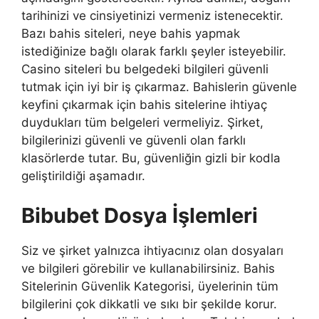
tarihinizi ve cinsiyetinizi vermeniz istenecektir.
Bazı bahis siteleri, neye bahis yapmak
istediğinize bağlı olarak farklı şeyler isteyebilir.
Casino siteleri bu belgedeki bilgileri güvenli
tutmak için iyi bir iş çıkarmaz. Bahislerin güvenle
keyfini çıkarmak için bahis sitelerine ihtiyaç
duydukları tüm belgeleri vermeliyiz. Şirket,
bilgilerinizi güvenli ve güvenli olan farklı
klasörlerde tutar. Bu, güvenliğin gizli bir kodla
geliştirildiği aşamadır.
Bibubet Dosya İşlemleri
Siz ve şirket yalnızca ihtiyacınız olan dosyaları
ve bilgileri görebilir ve kullanabilirsiniz. Bahis
Sitelerinin Güvenlik Kategorisi, üyelerinin tüm
bilgilerini çok dikkatli ve sıkı bir şekilde korur.