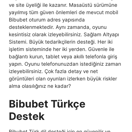
ve site üyeliği ile kazanır. Masaüstü sürümüne
yayılmış tüm güven önlemleri de mevcut mobil
Bibubet oturum adres yapısında
desteklenmektedir. Aynı zamanda, oyunu
kesintisiz olarak izleyebilirsiniz. Sağlam Altyapı
Sistemi. Büyük tedarikçilerin desteği. Her iki
işletim sisteminde her iki yerden. Güvenle ile
bağlantı kurun, tablet veya akıllı telefonla giriş
yapın. Oyunu telefonunuzdan istediğiniz zaman
izleyebilirsiniz. Çok fazla detay ve net
görüntüleri olan oyunları izlerken büyük riskler
alma olasılığınız ne kadar?
Bibubet Türkçe
Destek
Bibubet Türk dil desteği için en güvenilir ve