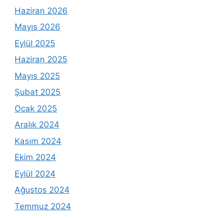
Haziran 2026
Mayıs 2026
Eylül 2025
Haziran 2025
Mayıs 2025
Şubat 2025
Ocak 2025
Aralık 2024
Kasım 2024
Ekim 2024
Eylül 2024
Ağustos 2024
Temmuz 2024