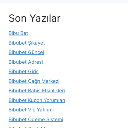
Son Yazılar
Bibu Bet
Bibubet Şikayet
Bibubet Güncel
Bibubet Adresi
Bibubet Giriş
Bibubet Çağrı Merkezi
Bibubet Bahis Etkinlikleri
Bibubet Kupon Yorumları
Bibubet Vip Yatırımı
Bibubet Ödeme Sistemi