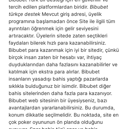
tercih edilen platformlardan biridir.
Bibubet
türkçe destek
Mevcut giriş adresi, üyelik
programına başlamadan önce Site ile ilgili tüm
ayrıntıları öğrenmek için gelir seviyesini
artıracaktır. Üyelerin sitede zaten seçtikleri
faydaları bilerek hızlı para kazanabilirsiniz.
Bibubet para kazanmak için iyi bir sitedir, çünkü
birçok insan zaten bir hesabı var, ihtiyaç
duyduklarından daha fazlasını kazanabilirler ve
katılmak için ekstra para alırlar. Bibubet
insanların yasadışı bahis yaptığı pazarlarda
sıklıkla bulduğunuz bir isimdir. Bibubet diğer
bahis sitelerinden daha fazla para kazanıyor.
Bibubet web sitesinin bir üyesiyseniz, bazı
avantajlardan yararlanabilirsiniz. Bu durumda,
konum dikkatle seçilmelidir. Bu noktada, site en
çok poker oyununun ön planda olduğunu