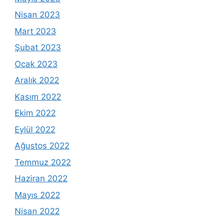
Nisan 2023
Mart 2023
Şubat 2023
Ocak 2023
Aralık 2022
Kasım 2022
Ekim 2022
Eylül 2022
Ağustos 2022
Temmuz 2022
Haziran 2022
Mayıs 2022
Nisan 2022