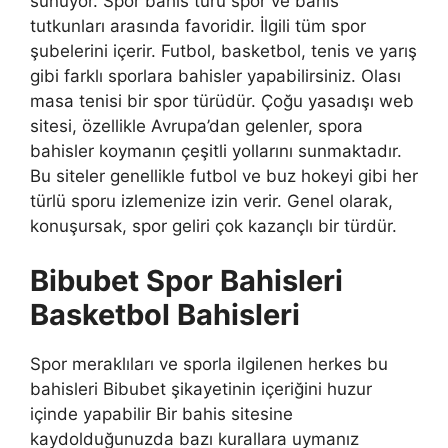
sunuyor. Spor bahis türü spor ve bahis
tutkunları arasında favoridir. İlgili tüm spor
şubelerini içerir. Futbol, basketbol, tenis ve yarış
gibi farklı sporlara bahisler yapabilirsiniz. Olası
masa tenisi bir spor türüdür. Çoğu yasadışı web
sitesi, özellikle Avrupa’dan gelenler, spora
bahisler koymanın çeşitli yollarını sunmaktadır.
Bu siteler genellikle futbol ve buz hokeyi gibi her
türlü sporu izlemenize izin verir. Genel olarak,
konuşursak, spor geliri çok kazançlı bir türdür.
Bibubet Spor Bahisleri
Basketbol Bahisleri
Spor meraklıları ve sporla ilgilenen herkes bu
bahisleri Bibubet şikayetinin içeriğini huzur
içinde yapabilir Bir bahis sitesine
kaydolduğunuzda bazı kurallara uymanız