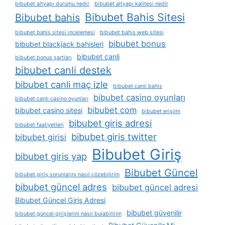
bibubet altyapı durumu nedir
bibubet altyapı kalitesi nedir
Bibubet Bahis Sitesi
Bibubet bahis
bibubet bahis sitesi i̇ncelemesi
bibubet bahis web sitesi
bibubet bonus
bibubet blackjack bahisleri
bibubet canli
bibubet bonus şartları
bibubet canli destek
bibubet canli maç izle
bibubet canlı bahis
bibubet casino oyunları
bibubet canlı casino oyunları
bibubet com
bibubet casino sitesi
bibubet erişimi
bibubet giris adresi
bibubet faaliyetleri
bibubet giris twitter
bibubet girisi
Bibubet Giriş
bibubet giris yap
Bibubet Güncel
bibubet giriş sorunlarını nasıl çözebilirim
bibubet güncel adres
bibubet güncel adresi
Bibubet Güncel Giriş Adresi
bibubet güvenilir
bibubet güncel girişlerini nasıl bulabilirim