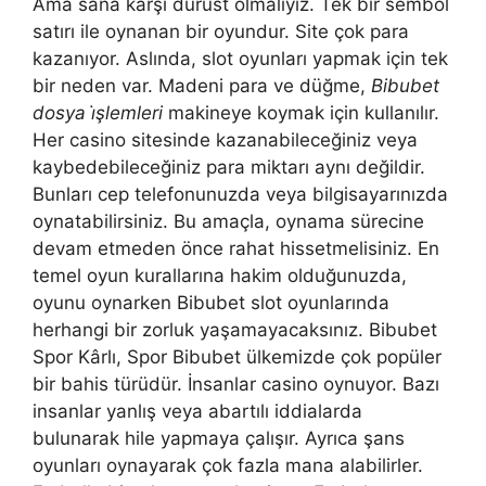
Ama sana karşı dürüst olmalıyız. Tek bir sembol
satırı ile oynanan bir oyundur. Site çok para
kazanıyor. Aslında, slot oyunları yapmak için tek
bir neden var. Madeni para ve düğme,
Bibubet
dosya i̇şlemleri
makineye koymak için kullanılır.
Her casino sitesinde kazanabileceğiniz veya
kaybedebileceğiniz para miktarı aynı değildir.
Bunları cep telefonunuzda veya bilgisayarınızda
oynatabilirsiniz. Bu amaçla, oynama sürecine
devam etmeden önce rahat hissetmelisiniz. En
temel oyun kurallarına hakim olduğunuzda,
oyunu oynarken Bibubet slot oyunlarında
herhangi bir zorluk yaşamayacaksınız. Bibubet
Spor Kârlı, Spor Bibubet ülkemizde çok popüler
bir bahis türüdür. İnsanlar casino oynuyor. Bazı
insanlar yanlış veya abartılı iddialarda
bulunarak hile yapmaya çalışır. Ayrıca şans
oyunları oynayarak çok fazla mana alabilirler.