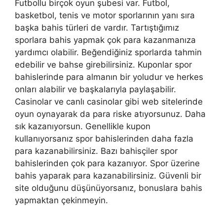
Futbollu birçok oyun şubesi var. Futbol,
basketbol, tenis ve motor sporlarının yanı sıra
başka bahis türleri de vardır. Tartıştığımız
sporlara bahis yapmak çok para kazanmanıza
yardımcı olabilir. Beğendiğiniz sporlarda tahmin
edebilir ve bahse girebilirsiniz. Kuponlar spor
bahislerinde para almanın bir yoludur ve herkes
onları alabilir ve başkalarıyla paylaşabilir.
Casinolar ve canlı casinolar gibi web sitelerinde
oyun oynayarak da para riske atıyorsunuz. Daha
sık kazanıyorsun. Genellikle kupon
kullanıyorsanız spor bahislerinden daha fazla
para kazanabilirsiniz. Bazı bahisçiler spor
bahislerinden çok para kazanıyor. Spor üzerine
bahis yaparak para kazanabilirsiniz. Güvenli bir
site olduğunu düşünüyorsanız, bonuslara bahis
yapmaktan çekinmeyin.