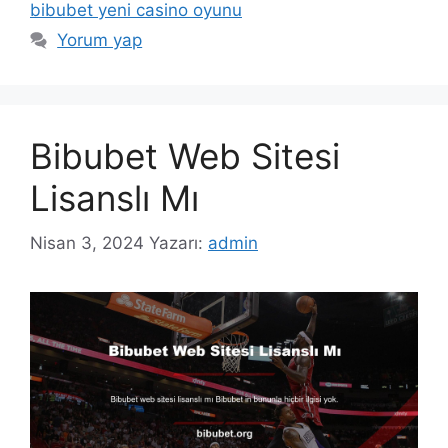
bibubet yeni casino oyunu
Yorum yap
Bibubet Web Sitesi
Lisanslı Mı
Nisan 3, 2024
Yazarı:
admin