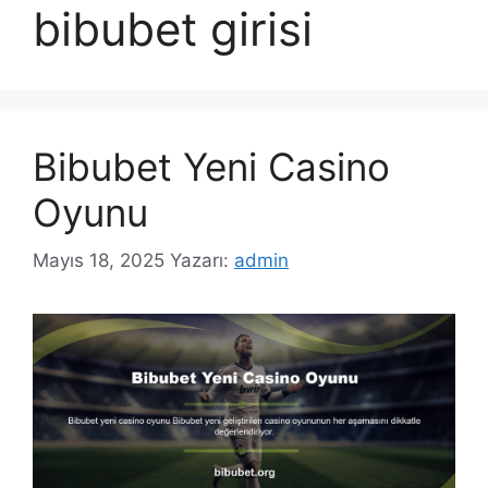
bibubet girisi
Bibubet Yeni Casino
Oyunu
Mayıs 18, 2025
Yazarı:
admin