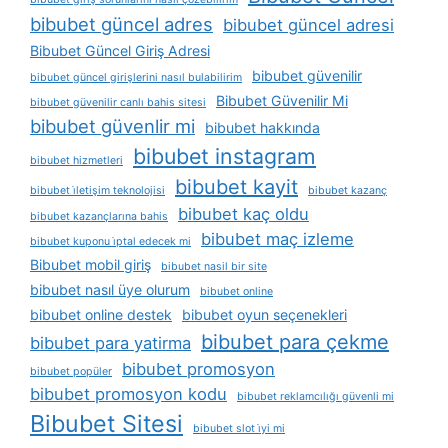
bibubet güncel adres
bibubet güncel adresi
Bibubet Güncel Giriş Adresi
bibubet güvenilir
bibubet güncel girişlerini nasıl bulabilirim
Bibubet Güvenilir Mi
bibubet güvenilir canlı bahis sitesi
bibubet güvenlir mi
bibubet hakkında
bibubet instagram
bibubet hizmetleri
bibubet kayit
bibubet i̇letişim teknolojisi
bibubet kazanç
bibubet kaç oldu
bibubet kazançlarına bahis
bibubet maç izleme
bibubet kuponu i̇ptal edecek mi
Bibubet mobil giriş
bibubet nasil bir site
bibubet nasıl üye olurum
bibubet online
bibubet online destek
bibubet oyun seçenekleri
bibubet para çekme
bibubet para yatirma
bibubet promosyon
bibubet popüler
bibubet promosyon kodu
bibubet reklamcılığı güvenli mi
Bibubet Sitesi
bibubet slot i̇yi mi