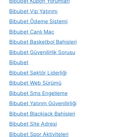
Bibubet Kupon Yorumları
Bibubet Vip Yatırımı
Bibubet Ödeme Sistemi
Bibubet Canlı Maç
Bibubet Basketbol Bahisleri
Bibubet Güvenilirlik Sorusu
Bibubet
Bibubet Sektör Liderliği
Bibubet Web Sürümü
Bibubet Sms Engelleme
Bibubet Yatırım Güvenilirliği
Bibubet Blackjack Bahisleri
Bibubet Site Adresi
Bibubet Spor Aktiviteleri