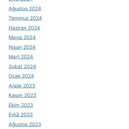
Ağustos 2024
Temmuz 2024
Haziran 2024
Mayıs 2024
Nisan 2024
Mart 2024
Şubat 2024
Ocak 2024
Aralık 2023
Kasım 2023
Ekim 2023
Eylül 2023
Ağustos 2023