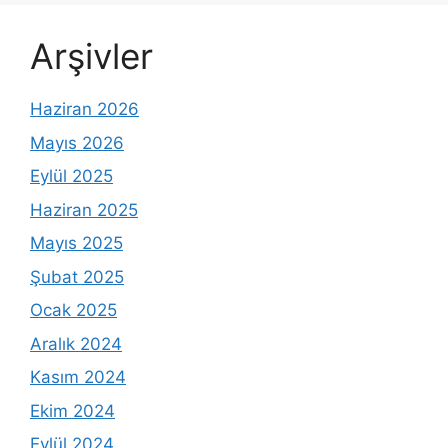
Arşivler
Haziran 2026
Mayıs 2026
Eylül 2025
Haziran 2025
Mayıs 2025
Şubat 2025
Ocak 2025
Aralık 2024
Kasım 2024
Ekim 2024
Eylül 2024