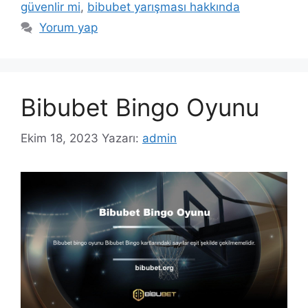
güvenlir mi
,
bibubet yarışması hakkında
Yorum yap
Bibubet Bingo Oyunu
Ekim 18, 2023
Yazarı:
admin