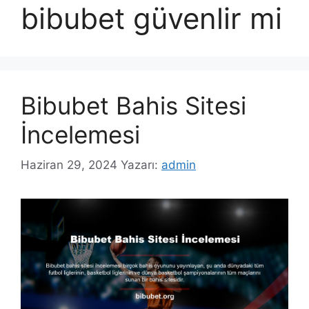
bibubet güvenlir mi
Bibubet Bahis Sitesi
İncelemesi
Haziran 29, 2024
Yazarı:
admin