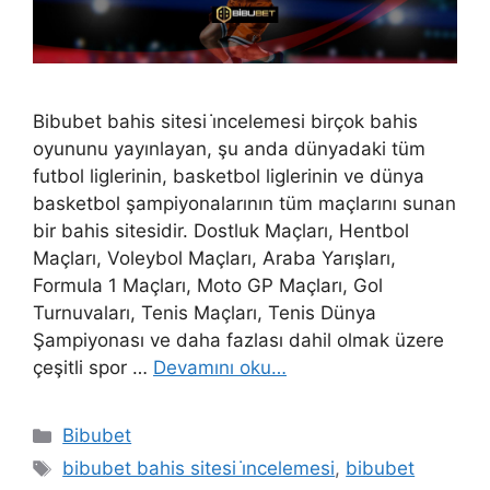
Bibubet bahis sitesi i̇ncelemesi birçok bahis
oyununu yayınlayan, şu anda dünyadaki tüm
futbol liglerinin, basketbol liglerinin ve dünya
basketbol şampiyonalarının tüm maçlarını sunan
bir bahis sitesidir. Dostluk Maçları, Hentbol
Maçları, Voleybol Maçları, Araba Yarışları,
Formula 1 Maçları, Moto GP Maçları, Gol
Turnuvaları, Tenis Maçları, Tenis Dünya
Şampiyonası ve daha fazlası dahil olmak üzere
çeşitli spor …
Devamını oku…
Kategoriler
Bibubet
Etiketler
bibubet bahis sitesi i̇ncelemesi
,
bibubet