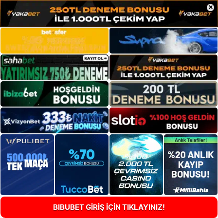
×
BIBUBET GİRİŞ İÇİN TIKLAYINIZ!