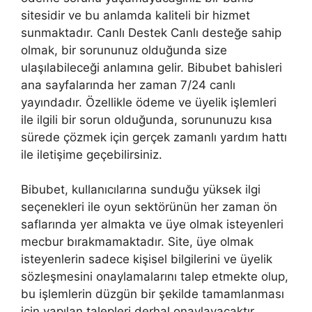
sitesidir ve bu anlamda kaliteli bir hizmet
sunmaktadır. Canlı Destek Canlı desteğe sahip
olmak, bir sorununuz olduğunda size
ulaşılabileceği anlamına gelir. Bibubet bahisleri
ana sayfalarında her zaman 7/24 canlı
yayındadır. Özellikle ödeme ve üyelik işlemleri
ile ilgili bir sorun olduğunda, sorununuzu kısa
sürede çözmek için gerçek zamanlı yardım hattı
ile iletişime geçebilirsiniz.
Bibubet, kullanıcılarına sunduğu yüksek ilgi
seçenekleri ile oyun sektörünün her zaman ön
saflarında yer almakta ve üye olmak isteyenleri
mecbur bırakmamaktadır. Site, üye olmak
isteyenlerin sadece kişisel bilgilerini ve üyelik
sözleşmesini onaylamalarını talep etmekte olup,
bu işlemlerin düzgün bir şekilde tamamlanması
için yapılan talepleri derhal onaylayacaktır.