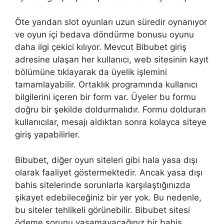
Öte yandan slot oyunları uzun süredir oynanıyor
ve oyun içi bedava döndürme bonusu oyunu
daha ilgi çekici kılıyor. Mevcut Bibubet giriş
adresine ulaşan her kullanıcı, web sitesinin kayıt
bölümüne tıklayarak da üyelik işlemini
tamamlayabilir. Ortaklık programında kullanıcı
bilgilerini içeren bir form var. Üyeler bu formu
doğru bir şekilde doldurmalıdır. Formu dolduran
kullanıcılar, mesajı aldıktan sonra kolayca siteye
giriş yapabilirler.
Bibubet, diğer oyun siteleri gibi hala yasa dışı
olarak faaliyet göstermektedir. Ancak yasa dışı
bahis sitelerinde sorunlarla karşılaştığınızda
şikayet edebileceğiniz bir yer yok. Bu nedenle,
bu siteler tehlikeli görünebilir. Bibubet sitesi
ödeme sorunu yaşamayacağınız bir bahis