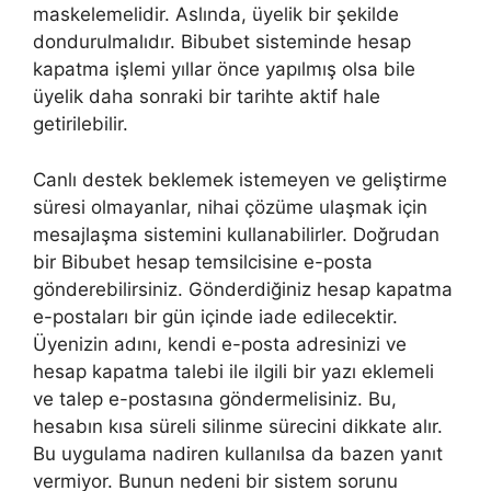
maskelemelidir. Aslında, üyelik bir şekilde
dondurulmalıdır. Bibubet sisteminde hesap
kapatma işlemi yıllar önce yapılmış olsa bile
üyelik daha sonraki bir tarihte aktif hale
getirilebilir.
Canlı destek beklemek istemeyen ve geliştirme
süresi olmayanlar, nihai çözüme ulaşmak için
mesajlaşma sistemini kullanabilirler. Doğrudan
bir Bibubet hesap temsilcisine e-posta
gönderebilirsiniz. Gönderdiğiniz hesap kapatma
e-postaları bir gün içinde iade edilecektir.
Üyenizin adını, kendi e-posta adresinizi ve
hesap kapatma talebi ile ilgili bir yazı eklemeli
ve talep e-postasına göndermelisiniz. Bu,
hesabın kısa süreli silinme sürecini dikkate alır.
Bu uygulama nadiren kullanılsa da bazen yanıt
vermiyor. Bunun nedeni bir sistem sorunu