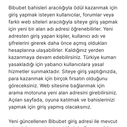
Bibubet bahisleri aracılığıyla ödül kazanmak için
giriş yapmak isteyen kullanıcılar, forumlar veya
farklı web siteleri aracılığıyla siteye giriş yapmak
için yeni bir alan adı adresi öğrenebilirler. Yeni
adresten giriş yapan kişiler, kullanıcı adı ve
şifrelerini girerek daha önce açmış oldukları
hesaplarına ulaşabilirler. Kaldığınız yerden
kazanmaya devam edebilirsiniz. Türkiye kumarı
yasakladığı için yabancı kullanıcılara yasal
hizmetler sunmaktadır. Siteye giriş yaptığınızda,
para kazanmak için birçok fırsatın olduğunu
göreceksiniz. Web sitesine bağlanmak için
arama motoruna yeni alan adresini girebilirsiniz.
Açılan sayfada, oyuna katılmak ve bahislerinizi
yapmak için giriş yapmış olacaksınız.
Yeni güncellenen Bibubet giriş adresi ile mevcut