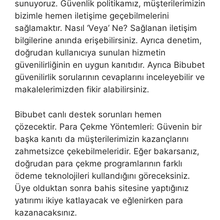
sunuyoruz. Güvenlik politikamız, müşterilerimizin
bizimle hemen iletişime geçebilmelerini
sağlamaktır. Nasıl ‘Veya’ Ne? Sağlanan iletişim
bilgilerine anında erişebilirsiniz. Ayrıca denetim,
doğrudan kullanıcıya sunulan hizmetin
güvenilirliğinin en uygun kanıtıdır. Ayrıca Bibubet
güvenilirlik sorularının cevaplarını inceleyebilir ve
makalelerimizden fikir alabilirsiniz.
Bibubet canlı destek sorunları hemen
çözecektir. Para Çekme Yöntemleri: Güvenin bir
başka kanıtı da müşterilerimizin kazançlarını
zahmetsizce çekebilmeleridir. Eğer bakarsanız,
doğrudan para çekme programlarının farklı
ödeme teknolojileri kullandığını göreceksiniz.
Üye olduktan sonra bahis sitesine yaptığınız
yatırımı ikiye katlayacak ve eğlenirken para
kazanacaksınız.