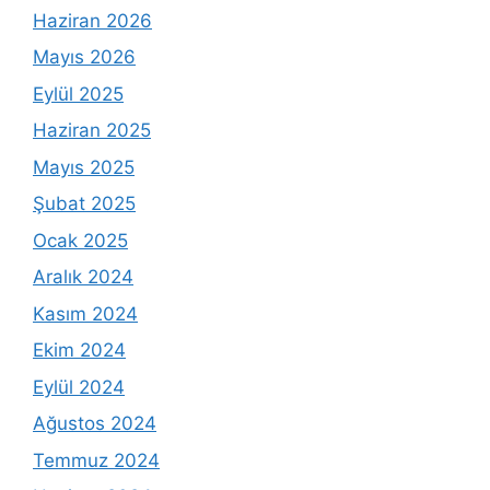
Haziran 2026
Mayıs 2026
Eylül 2025
Haziran 2025
Mayıs 2025
Şubat 2025
Ocak 2025
Aralık 2024
Kasım 2024
Ekim 2024
Eylül 2024
Ağustos 2024
Temmuz 2024