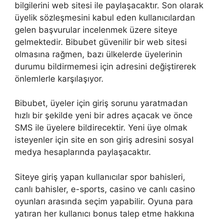
bilgilerini web sitesi ile paylaşacaktır. Son olarak
üyelik sözleşmesini kabul eden kullanıcılardan
gelen başvurular incelenmek üzere siteye
gelmektedir. Bibubet güvenilir bir web sitesi
olmasına rağmen, bazı ülkelerde üyelerinin
durumu bildirmemesi için adresini değiştirerek
önlemlerle karşılaşıyor.
Bibubet, üyeler için giriş sorunu yaratmadan
hızlı bir şekilde yeni bir adres açacak ve önce
SMS ile üyelere bildirecektir. Yeni üye olmak
isteyenler için site en son giriş adresini sosyal
medya hesaplarında paylaşacaktır.
Siteye giriş yapan kullanıcılar spor bahisleri,
canlı bahisler, e-sports, casino ve canlı casino
oyunları arasında seçim yapabilir. Oyuna para
yatıran her kullanıcı bonus talep etme hakkına