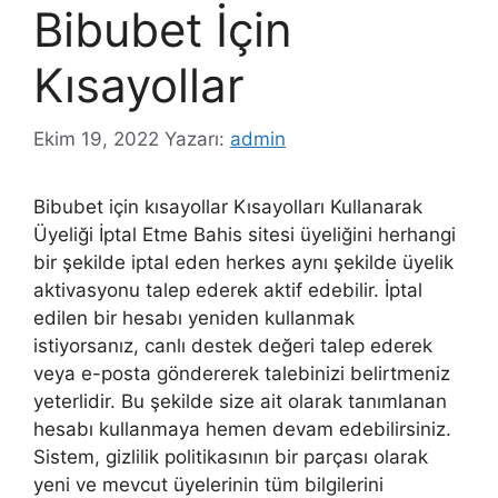
Bibubet İçin
Kısayollar
Ekim 19, 2022
Yazarı:
admin
Bibubet için kısayollar Kısayolları Kullanarak
Üyeliği İptal Etme Bahis sitesi üyeliğini herhangi
bir şekilde iptal eden herkes aynı şekilde üyelik
aktivasyonu talep ederek aktif edebilir. İptal
edilen bir hesabı yeniden kullanmak
istiyorsanız, canlı destek değeri talep ederek
veya e-posta göndererek talebinizi belirtmeniz
yeterlidir. Bu şekilde size ait olarak tanımlanan
hesabı kullanmaya hemen devam edebilirsiniz.
Sistem, gizlilik politikasının bir parçası olarak
yeni ve mevcut üyelerinin tüm bilgilerini