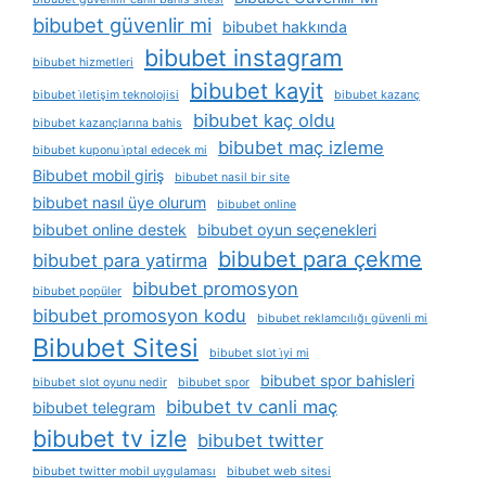
bibubet güvenlir mi
bibubet hakkında
bibubet instagram
bibubet hizmetleri
bibubet kayit
bibubet i̇letişim teknolojisi
bibubet kazanç
bibubet kaç oldu
bibubet kazançlarına bahis
bibubet maç izleme
bibubet kuponu i̇ptal edecek mi
Bibubet mobil giriş
bibubet nasil bir site
bibubet nasıl üye olurum
bibubet online
bibubet online destek
bibubet oyun seçenekleri
bibubet para çekme
bibubet para yatirma
bibubet promosyon
bibubet popüler
bibubet promosyon kodu
bibubet reklamcılığı güvenli mi
Bibubet Sitesi
bibubet slot i̇yi mi
bibubet spor bahisleri
bibubet slot oyunu nedir
bibubet spor
bibubet tv canli maç
bibubet telegram
bibubet tv izle
bibubet twitter
bibubet twitter mobil uygulaması
bibubet web sitesi