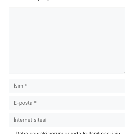
Yorum
İsim
E-
posta
İnternet
sitesi
Daha sonraki yorumlarımda kullanılması için