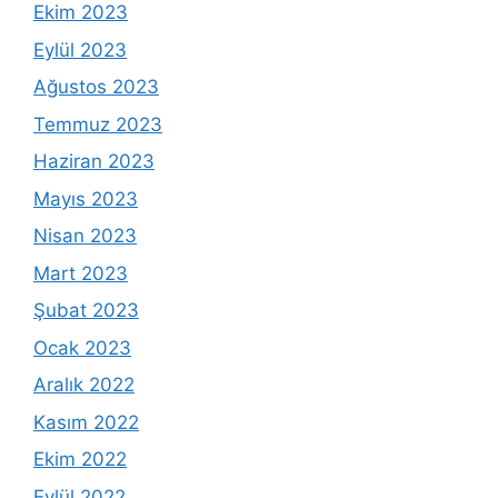
Ekim 2023
Eylül 2023
Ağustos 2023
Temmuz 2023
Haziran 2023
Mayıs 2023
Nisan 2023
Mart 2023
Şubat 2023
Ocak 2023
Aralık 2022
Kasım 2022
Ekim 2022
Eylül 2022