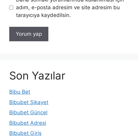
adım, e-posta adresim ve site adresim bu
tarayıcıya kaydedilsin.
Son Yazılar
Bibu Bet
Bibubet Şikayet
Bibubet Güncel
Bibubet Adresi
Bibubet Giriş