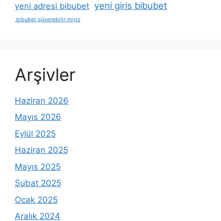
yeni giris bibubet
yeni adresi bibubet
bibubet güvenebilir miyiz
Arşivler
Haziran 2026
Mayıs 2026
Eylül 2025
Haziran 2025
Mayıs 2025
Şubat 2025
Ocak 2025
Aralık 2024