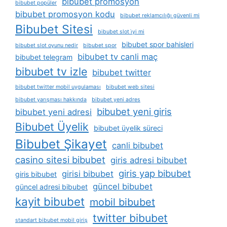
bibubet promosyon
bibubet popüler
bibubet promosyon kodu
bibubet reklamcılığı güvenli mi
Bibubet Sitesi
bibubet slot i̇yi mi
bibubet spor bahisleri
bibubet slot oyunu nedir
bibubet spor
bibubet tv canli maç
bibubet telegram
bibubet tv izle
bibubet twitter
bibubet twitter mobil uygulaması
bibubet web sitesi
bibubet yarışması hakkında
bibubet yeni adres
bibubet yeni giris
bibubet yeni adresi
Bibubet Üyelik
bibubet üyelik süreci
Bibubet Şikayet
canli bibubet
casino sitesi bibubet
giris adresi bibubet
giris yap bibubet
girisi bibubet
giris bibubet
güncel bibubet
güncel adresi bibubet
kayit bibubet
mobil bibubet
twitter bibubet
standart bibubet mobil giriş