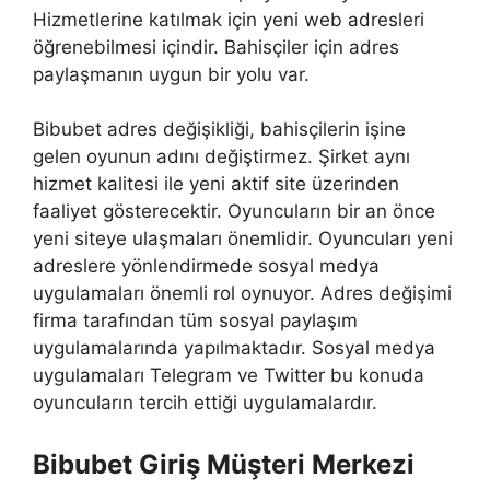
Hizmetlerine katılmak için yeni web adresleri
öğrenebilmesi içindir. Bahisçiler için adres
paylaşmanın uygun bir yolu var.
Bibubet adres değişikliği, bahisçilerin işine
gelen oyunun adını değiştirmez. Şirket aynı
hizmet kalitesi ile yeni aktif site üzerinden
faaliyet gösterecektir. Oyuncuların bir an önce
yeni siteye ulaşmaları önemlidir. Oyuncuları yeni
adreslere yönlendirmede sosyal medya
uygulamaları önemli rol oynuyor. Adres değişimi
firma tarafından tüm sosyal paylaşım
uygulamalarında yapılmaktadır. Sosyal medya
uygulamaları Telegram ve Twitter bu konuda
oyuncuların tercih ettiği uygulamalardır.
Bibubet Giriş Müşteri Merkezi