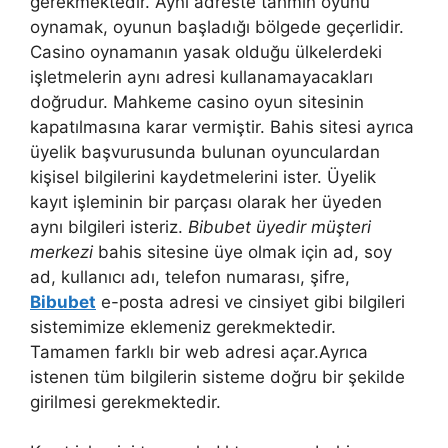
gerekmektedir. Aynı adreste tahmin oyunu
oynamak, oyunun başladığı bölgede geçerlidir.
Casino oynamanın yasak olduğu ülkelerdeki
işletmelerin aynı adresi kullanamayacakları
doğrudur. Mahkeme casino oyun sitesinin
kapatılmasına karar vermiştir. Bahis sitesi ayrıca
üyelik başvurusunda bulunan oyunculardan
kişisel bilgilerini kaydetmelerini ister. Üyelik
kayıt işleminin bir parçası olarak her üyeden
aynı bilgileri isteriz.
Bibubet üyedir müşteri
merkezi
bahis sitesine üye olmak için ad, soy
ad, kullanıcı adı, telefon numarası, şifre,
Bibubet
e-posta adresi ve cinsiyet gibi bilgileri
sistemimize eklemeniz gerekmektedir.
Tamamen farklı bir web adresi açar.Ayrıca
istenen tüm bilgilerin sisteme doğru bir şekilde
girilmesi gerekmektedir.