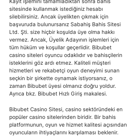
Kayıt işlemini tamamladıktan sonra bahis
sitesinde kullanmak istediğiniz hesabı
silebilirsiniz. Ancak üyelikten çıkmak için
başvuruda bulunursanız Sabahiş Bahis Sitesi
Ltd. Şti. size hiçbir koşulda üye olma hakkı
vermez. Ancak, Üyelik Adayının işlemleri için
tüm hüküm ve koşullar geçerlidir. Bibubet
casino siteleri oyuncu odaklıdır ve bahisçilerin
isteklerini göz ardı etmez. Kaliteli müşteri
hizmetleri ve rekabetçi oyun deneyimi sunan
seçkin bir şirkette oynamak istiyorsanız, o
zaman Bibubet üyesi olmanız doğru yoldur.
Ayrıca bkz. Bibubet Hızlı Giriş makalesi.
Bibubet Casino Sitesi, casino sektöründeki en
popüler casino sitelerinden biridir. Bir bahis
platformunun, oyun ve hizmet kalitesi açısından
oyuncuların ihtiyaçlarını karşılaması beklenir.