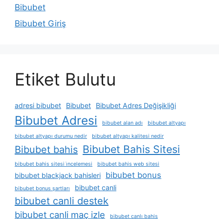
Bibubet
Bibubet Giriş
Etiket Bulutu
adresi bibubet
Bibubet
Bibubet Adres Değişikliği
Bibubet Adresi
bibubet alan adı
bibubet altyapı
bibubet altyapı durumu nedir
bibubet altyapı kalitesi nedir
Bibubet Bahis Sitesi
Bibubet bahis
bibubet bahis sitesi i̇ncelemesi
bibubet bahis web sitesi
bibubet bonus
bibubet blackjack bahisleri
bibubet canli
bibubet bonus şartları
bibubet canli destek
bibubet canli maç izle
bibubet canlı bahis