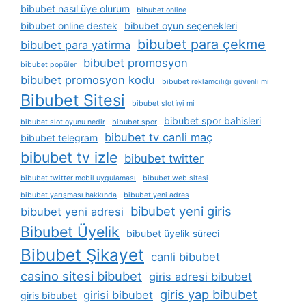
bibubet nasıl üye olurum
bibubet online
bibubet online destek
bibubet oyun seçenekleri
bibubet para çekme
bibubet para yatirma
bibubet promosyon
bibubet popüler
bibubet promosyon kodu
bibubet reklamcılığı güvenli mi
Bibubet Sitesi
bibubet slot i̇yi mi
bibubet spor bahisleri
bibubet slot oyunu nedir
bibubet spor
bibubet tv canli maç
bibubet telegram
bibubet tv izle
bibubet twitter
bibubet twitter mobil uygulaması
bibubet web sitesi
bibubet yarışması hakkında
bibubet yeni adres
bibubet yeni giris
bibubet yeni adresi
Bibubet Üyelik
bibubet üyelik süreci
Bibubet Şikayet
canli bibubet
casino sitesi bibubet
giris adresi bibubet
giris yap bibubet
girisi bibubet
giris bibubet