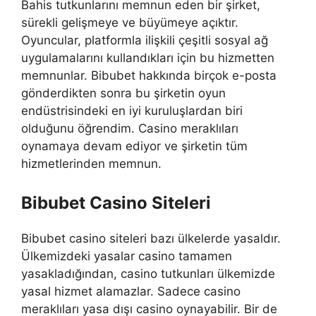
Bahis tutkunlarını memnun eden bir şirket,
sürekli gelişmeye ve büyümeye açıktır.
Oyuncular, platformla ilişkili çeşitli sosyal ağ
uygulamalarını kullandıkları için bu hizmetten
memnunlar. Bibubet hakkında birçok e-posta
gönderdikten sonra bu şirketin oyun
endüstrisindeki en iyi kuruluşlardan biri
olduğunu öğrendim. Casino meraklıları
oynamaya devam ediyor ve şirketin tüm
hizmetlerinden memnun.
Bibubet Casino Siteleri
Bibubet casino siteleri bazı ülkelerde yasaldır.
Ülkemizdeki yasalar casino tamamen
yasakladığından, casino tutkunları ülkemizde
yasal hizmet alamazlar. Sadece casino
meraklıları yasa dışı casino oynayabilir. Bir de