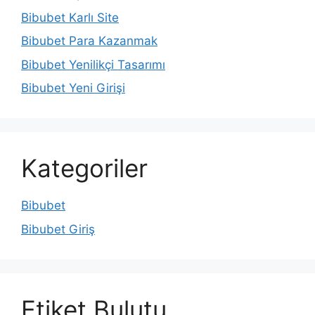
Bibubet Karlı Site
Bibubet Para Kazanmak
Bibubet Yenilikçi Tasarımı
Bibubet Yeni Girişi
Kategoriler
Bibubet
Bibubet Giriş
Etiket Bulutu