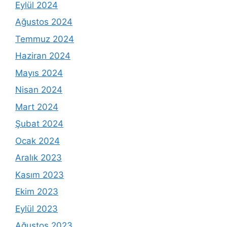
Eylül 2024
Ağustos 2024
Temmuz 2024
Haziran 2024
Mayıs 2024
Nisan 2024
Mart 2024
Şubat 2024
Ocak 2024
Aralık 2023
Kasım 2023
Ekim 2023
Eylül 2023
Ağustos 2023