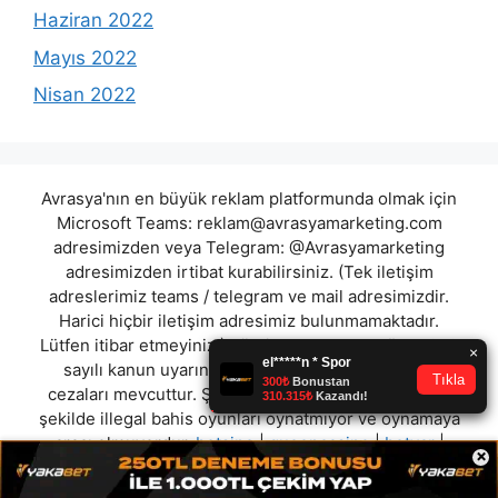
Haziran 2022
Mayıs 2022
Nisan 2022
Avrasya'nın en büyük reklam platformunda olmak için
Microsoft Teams:
reklam@avrasyamarketing.com
adresimizden veya Telegram: @Avrasyamarketing
adresimizden irtibat kurabilirsiniz. (Tek iletişim
adreslerimiz teams / telegram ve mail adresimizdir.
Harici hiçbir iletişim adresimiz bulunmamaktadır.
Lütfen itibar etmeyiniz.) Türkiye yasalarına göre 7258
sayılı kanun uyarınca yasa dışı bahis oynamanın
cezaları mevcuttur. Şu an bulunduğunuz site hiç bir
şekilde illegal bahis oyunları oynatmıyor ve oynamaya
aracı olmuyordur.
betsine
|
queencasino
|
betvar
|
×
kupawin
|
betflix
|
nikasbahis
|
bombabet
|
3xlwin