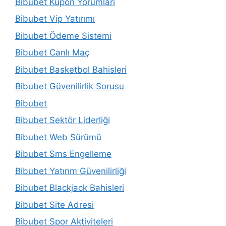
Bibubet Kupon Yorumları
Bibubet Vip Yatırımı
Bibubet Ödeme Sistemi
Bibubet Canlı Maç
Bibubet Basketbol Bahisleri
Bibubet Güvenilirlik Sorusu
Bibubet
Bibubet Sektör Liderliği
Bibubet Web Sürümü
Bibubet Sms Engelleme
Bibubet Yatırım Güvenilirliği
Bibubet Blackjack Bahisleri
Bibubet Site Adresi
Bibubet Spor Aktiviteleri