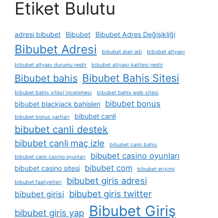
Etiket Bulutu
adresi bibubet
Bibubet
Bibubet Adres Değişikliği
Bibubet Adresi
bibubet alan adı
bibubet altyapı
bibubet altyapı durumu nedir
bibubet altyapı kalitesi nedir
Bibubet Bahis Sitesi
Bibubet bahis
bibubet bahis sitesi i̇ncelemesi
bibubet bahis web sitesi
bibubet bonus
bibubet blackjack bahisleri
bibubet canli
bibubet bonus şartları
bibubet canli destek
bibubet canli maç izle
bibubet canlı bahis
bibubet casino oyunları
bibubet canlı casino oyunları
bibubet com
bibubet casino sitesi
bibubet erişimi
bibubet giris adresi
bibubet faaliyetleri
bibubet giris twitter
bibubet girisi
Bibubet Giriş
bibubet giris yap