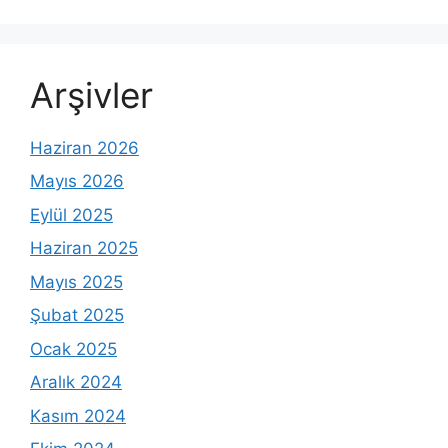
Arşivler
Haziran 2026
Mayıs 2026
Eylül 2025
Haziran 2025
Mayıs 2025
Şubat 2025
Ocak 2025
Aralık 2024
Kasım 2024