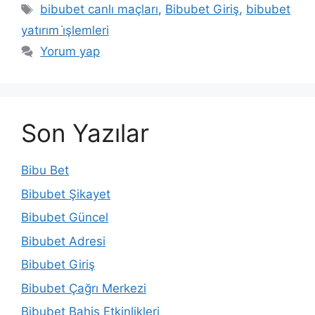
Etiketler
bibubet canlı maçları
,
Bibubet Giriş
,
bibubet
yatırım i̇şlemleri
Yorum yap
Son Yazılar
Bibu Bet
Bibubet Şikayet
Bibubet Güncel
Bibubet Adresi
Bibubet Giriş
Bibubet Çağrı Merkezi
Bibubet Bahis Etkinlikleri