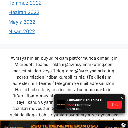
Temmuz 2022
Haziran 2022
Mayıs 2022
Nisan 2022
Avrasya'nın en büyük reklam platformunda olmak için
Microsoft Teams:
reklam@avrasyamarketing.com
adresimizden veya Telegram: @Avrasyamarketing
adresimizden irtibat kurabilirsiniz. (Tek iletişim
adreslerimiz teams / telegram ve mail adresimizdir.
Harici hiçbir iletişim adresimiz bulunmamaktadır.
Lütfen itibar etmeyiniz.) Türkiye yasalarına göre 7258
sayılı kanun uyarınca yasa dışı bahis oynamanın
cezaları mevcuttur. Şu an bulunduğunuz site hiç bir
şekilde illegal bahis oyunları oynatmıyor ve oynamaya
aracı olmuyordur.
betsine
|
queencasino
|
betvar
|
×
kupawin
|
betflix
|
nikasbahis
|
bombabet
|
3xlwin