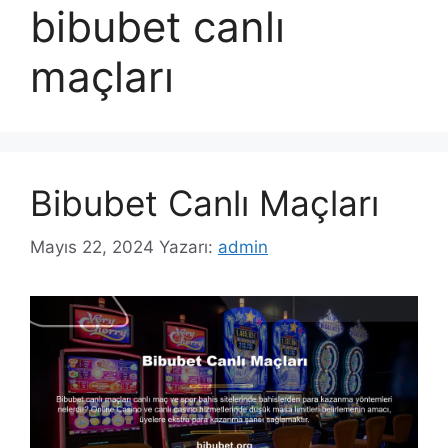
bibubet canlı
maçları
Bibubet Canlı Maçları
Mayıs 22, 2024
Yazarı:
admin