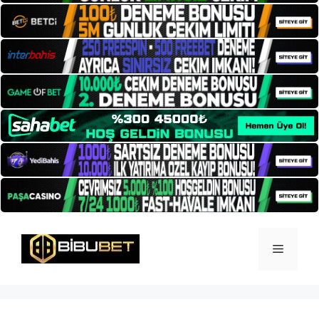
İçeriğe
atla
Menü