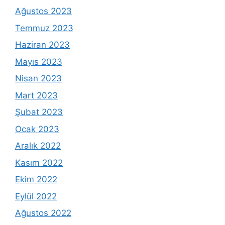
Ağustos 2023
Temmuz 2023
Haziran 2023
Mayıs 2023
Nisan 2023
Mart 2023
Şubat 2023
Ocak 2023
Aralık 2022
Kasım 2022
Ekim 2022
Eylül 2022
Ağustos 2022