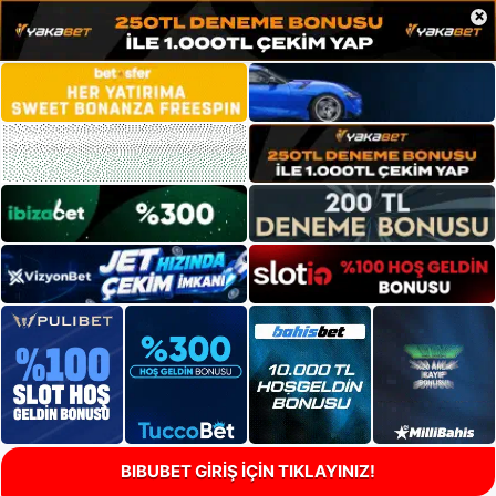
×
BIBUBET GİRİŞ İÇİN TIKLAYINIZ!