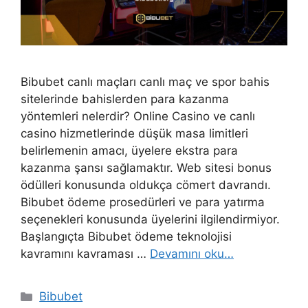
Bibubet canlı maçları canlı maç ve spor bahis
sitelerinde bahislerden para kazanma
yöntemleri nelerdir? Online Casino ve canlı
casino hizmetlerinde düşük masa limitleri
belirlemenin amacı, üyelere ekstra para
kazanma şansı sağlamaktır. Web sitesi bonus
ödülleri konusunda oldukça cömert davrandı.
Bibubet ödeme prosedürleri ve para yatırma
seçenekleri konusunda üyelerini ilgilendirmiyor.
Başlangıçta Bibubet ödeme teknolojisi
kavramını kavraması …
Devamını oku…
Kategoriler
Bibubet