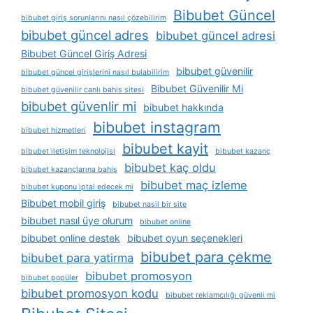
Bibubet Güncel
bibubet giriş sorunlarını nasıl çözebilirim
bibubet güncel adres
bibubet güncel adresi
Bibubet Güncel Giriş Adresi
bibubet güvenilir
bibubet güncel girişlerini nasıl bulabilirim
Bibubet Güvenilir Mi
bibubet güvenilir canlı bahis sitesi
bibubet güvenlir mi
bibubet hakkında
bibubet instagram
bibubet hizmetleri
bibubet kayit
bibubet i̇letişim teknolojisi
bibubet kazanç
bibubet kaç oldu
bibubet kazançlarına bahis
bibubet maç izleme
bibubet kuponu i̇ptal edecek mi
Bibubet mobil giriş
bibubet nasil bir site
bibubet nasıl üye olurum
bibubet online
bibubet online destek
bibubet oyun seçenekleri
bibubet para çekme
bibubet para yatirma
bibubet promosyon
bibubet popüler
bibubet promosyon kodu
bibubet reklamcılığı güvenli mi