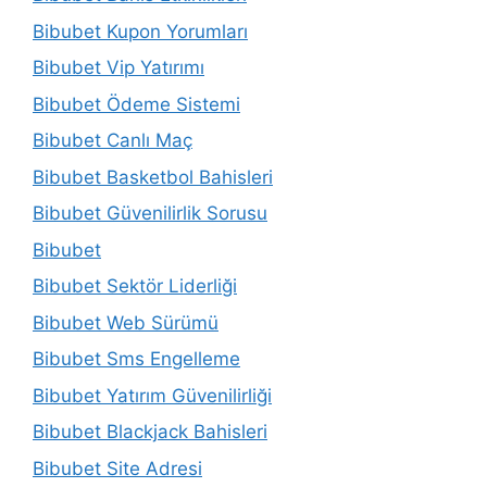
Bibubet Kupon Yorumları
Bibubet Vip Yatırımı
Bibubet Ödeme Sistemi
Bibubet Canlı Maç
Bibubet Basketbol Bahisleri
Bibubet Güvenilirlik Sorusu
Bibubet
Bibubet Sektör Liderliği
Bibubet Web Sürümü
Bibubet Sms Engelleme
Bibubet Yatırım Güvenilirliği
Bibubet Blackjack Bahisleri
Bibubet Site Adresi