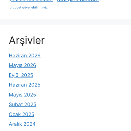
bibubet güvenebilir miyiz
Arşivler
Haziran 2026
Mayıs 2026
Eylül 2025
Haziran 2025
Mayıs 2025
Şubat 2025
Ocak 2025
Aralık 2024