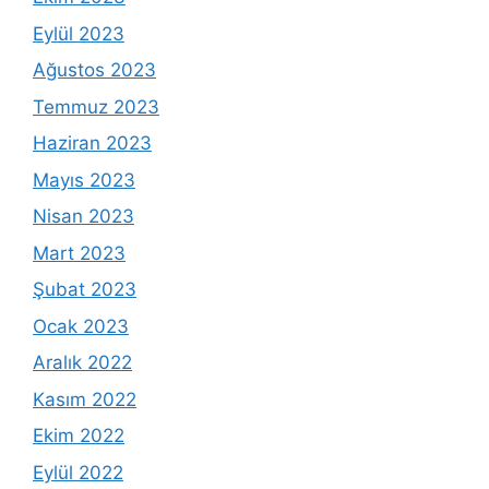
Eylül 2023
Ağustos 2023
Temmuz 2023
Haziran 2023
Mayıs 2023
Nisan 2023
Mart 2023
Şubat 2023
Ocak 2023
Aralık 2022
Kasım 2022
Ekim 2022
Eylül 2022