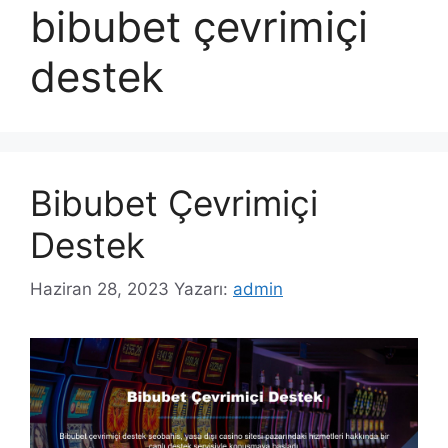
bibubet çevrimiçi
destek
Bibubet Çevrimiçi
Destek
Haziran 28, 2023
Yazarı:
admin