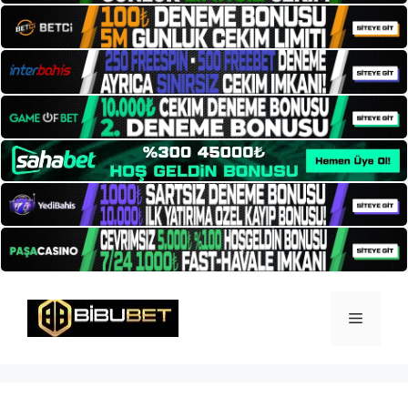
İçeriğe
atla
Menü