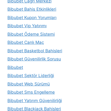
Bibubet Çağrı Merkezi
Bibubet Bahis Etkinlikleri
Bibubet Kupon Yorumları
Bibubet Vip Yatırımı
Bibubet Ödeme Sistemi
Bibubet Canlı Maç
Bibubet Basketbol Bahisleri
Bibubet Güvenilirlik Sorusu
Bibubet
Bibubet Sektör Liderliği
Bibubet Web Sürümü
Bibubet Sms Engelleme
Bibubet Yatırım Güvenilirliği
Bibubet Blackjack Bahisleri