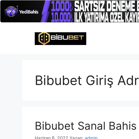
İçeriğe
atla
Bibubet Giriş Ad
Bibubet Sanal Bahis
Haziran 8, 2022
Yazarı:
admin