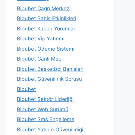
Bibubet Çağrı Merkezi
Bibubet Bahis Etkinlikleri
Bibubet Kupon Yorumları
Bibubet Vip Yatırımı
Bibubet Ödeme Sistemi
Bibubet Canlı Maç
Bibubet Basketbol Bahisleri
Bibubet Güvenilirlik Sorusu
Bibubet
Bibubet Sektör Liderliği
Bibubet Web Sürümü
Bibubet Sms Engelleme
Bibubet Yatırım Güvenilirliği