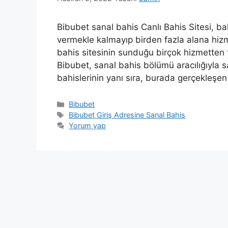
Bibubet sanal bahis Canlı Bahis Sitesi, ba
vermekle kalmayıp birden fazla alana hizme
bahis sitesinin sunduğu birçok hizmetten t
Bibubet, sanal bahis bölümü aracılığıyla s
bahislerinin yanı sıra, burada gerçekleşen
Kategoriler
Bibubet
Etiketler
Bibubet Giriş Adresine Sanal Bahis
Yorum yap