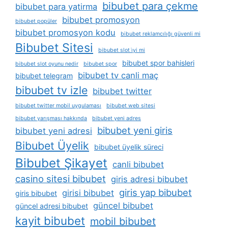
bibubet para çekme
bibubet para yatirma
bibubet promosyon
bibubet popüler
bibubet promosyon kodu
bibubet reklamcılığı güvenli mi
Bibubet Sitesi
bibubet slot i̇yi mi
bibubet spor bahisleri
bibubet slot oyunu nedir
bibubet spor
bibubet tv canli maç
bibubet telegram
bibubet tv izle
bibubet twitter
bibubet twitter mobil uygulaması
bibubet web sitesi
bibubet yarışması hakkında
bibubet yeni adres
bibubet yeni giris
bibubet yeni adresi
Bibubet Üyelik
bibubet üyelik süreci
Bibubet Şikayet
canli bibubet
casino sitesi bibubet
giris adresi bibubet
giris yap bibubet
girisi bibubet
giris bibubet
güncel bibubet
güncel adresi bibubet
kayit bibubet
mobil bibubet