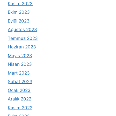
Kasım 2023
Ekim 2023
Eylül 2023
Ağustos 2023
Temmuz 2023
Haziran 2023
Mayıs 2023
Nisan 2023
Mart 2023
Şubat 2023
Ocak 2023
Aralık 2022
Kasım 2022