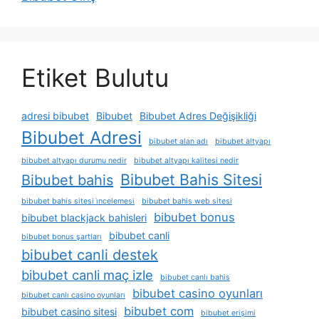
Etiket Bulutu
adresi bibubet
Bibubet
Bibubet Adres Değişikliği
Bibubet Adresi
bibubet alan adı
bibubet altyapı
bibubet altyapı durumu nedir
bibubet altyapı kalitesi nedir
Bibubet Bahis Sitesi
Bibubet bahis
bibubet bahis sitesi i̇ncelemesi
bibubet bahis web sitesi
bibubet bonus
bibubet blackjack bahisleri
bibubet canli
bibubet bonus şartları
bibubet canli destek
bibubet canli maç izle
bibubet canlı bahis
bibubet casino oyunları
bibubet canlı casino oyunları
bibubet com
bibubet casino sitesi
bibubet erişimi