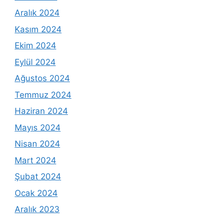
Aralık 2024
Kasım 2024
Ekim 2024
Eylül 2024
Ağustos 2024
Temmuz 2024
Haziran 2024
Mayıs 2024
Nisan 2024
Mart 2024
Şubat 2024
Ocak 2024
Aralık 2023