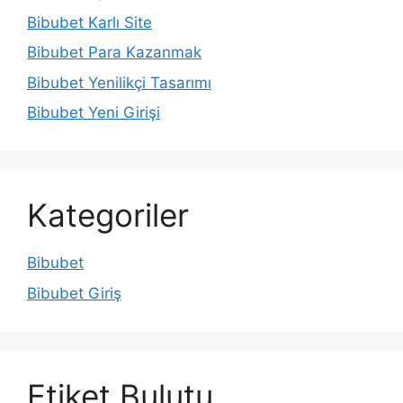
Bibubet Karlı Site
Bibubet Para Kazanmak
Bibubet Yenilikçi Tasarımı
Bibubet Yeni Girişi
Kategoriler
Bibubet
Bibubet Giriş
Etiket Bulutu