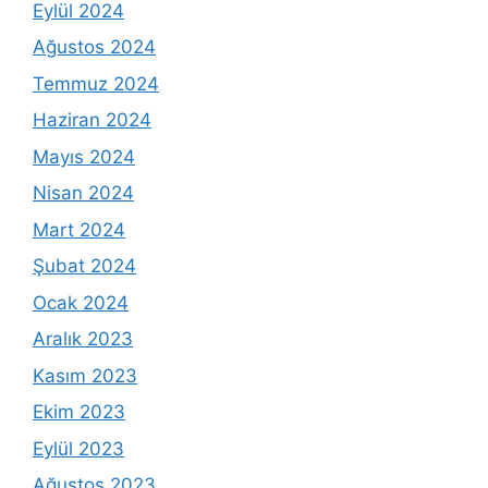
Eylül 2024
Ağustos 2024
Temmuz 2024
Haziran 2024
Mayıs 2024
Nisan 2024
Mart 2024
Şubat 2024
Ocak 2024
Aralık 2023
Kasım 2023
Ekim 2023
Eylül 2023
Ağustos 2023