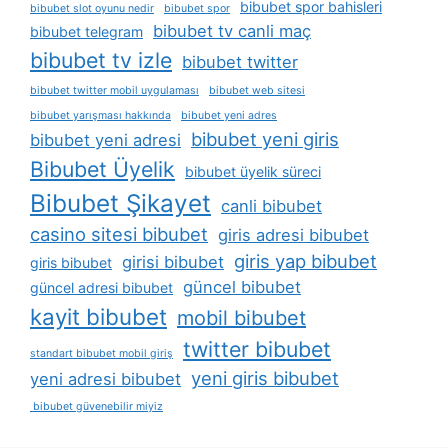
bibubet spor bahisleri
bibubet slot oyunu nedir
bibubet spor
bibubet tv canli maç
bibubet telegram
bibubet tv izle
bibubet twitter
bibubet twitter mobil uygulaması
bibubet web sitesi
bibubet yarışması hakkında
bibubet yeni adres
bibubet yeni giris
bibubet yeni adresi
Bibubet Üyelik
bibubet üyelik süreci
Bibubet Şikayet
canli bibubet
casino sitesi bibubet
giris adresi bibubet
giris yap bibubet
girisi bibubet
giris bibubet
güncel bibubet
güncel adresi bibubet
kayit bibubet
mobil bibubet
twitter bibubet
standart bibubet mobil giriş
yeni giris bibubet
yeni adresi bibubet
bibubet güvenebilir miyiz