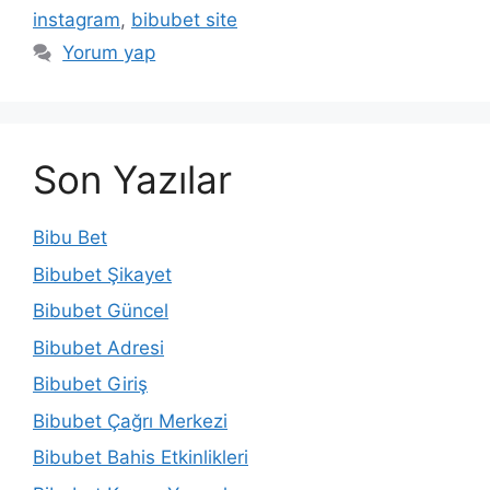
instagram
,
bibubet site
Yorum yap
Son Yazılar
Bibu Bet
Bibubet Şikayet
Bibubet Güncel
Bibubet Adresi
Bibubet Giriş
Bibubet Çağrı Merkezi
Bibubet Bahis Etkinlikleri