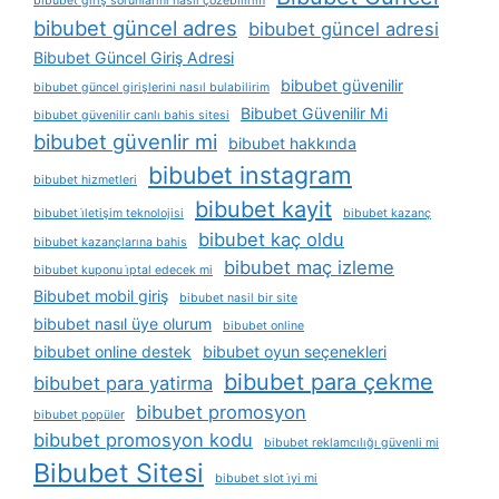
bibubet giriş sorunlarını nasıl çözebilirim
bibubet güncel adres
bibubet güncel adresi
Bibubet Güncel Giriş Adresi
bibubet güvenilir
bibubet güncel girişlerini nasıl bulabilirim
Bibubet Güvenilir Mi
bibubet güvenilir canlı bahis sitesi
bibubet güvenlir mi
bibubet hakkında
bibubet instagram
bibubet hizmetleri
bibubet kayit
bibubet i̇letişim teknolojisi
bibubet kazanç
bibubet kaç oldu
bibubet kazançlarına bahis
bibubet maç izleme
bibubet kuponu i̇ptal edecek mi
Bibubet mobil giriş
bibubet nasil bir site
bibubet nasıl üye olurum
bibubet online
bibubet online destek
bibubet oyun seçenekleri
bibubet para çekme
bibubet para yatirma
bibubet promosyon
bibubet popüler
bibubet promosyon kodu
bibubet reklamcılığı güvenli mi
Bibubet Sitesi
bibubet slot i̇yi mi