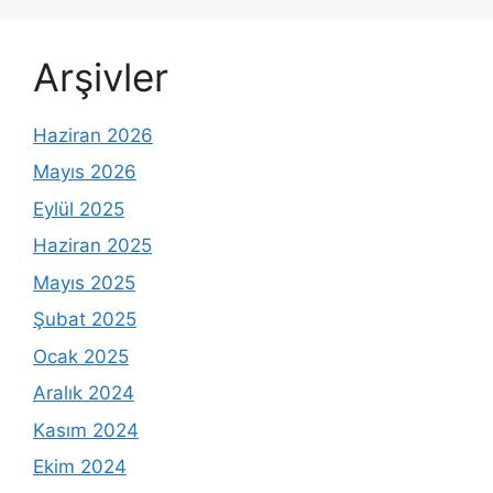
Arşivler
Haziran 2026
Mayıs 2026
Eylül 2025
Haziran 2025
Mayıs 2025
Şubat 2025
Ocak 2025
Aralık 2024
Kasım 2024
Ekim 2024