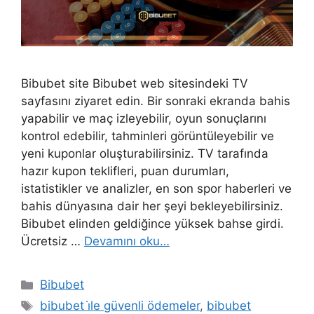
Bibubet site Bibubet web sitesindeki TV
sayfasını ziyaret edin. Bir sonraki ekranda bahis
yapabilir ve maç izleyebilir, oyun sonuçlarını
kontrol edebilir, tahminleri görüntüleyebilir ve
yeni kuponlar oluşturabilirsiniz. TV tarafında
hazır kupon teklifleri, puan durumları,
istatistikler ve analizler, en son spor haberleri ve
bahis dünyasına dair her şeyi bekleyebilirsiniz.
Bibubet elinden geldiğince yüksek bahse girdi.
Ücretsiz …
Devamını oku…
Kategoriler
Bibubet
Etiketler
bibubet i̇le güvenli ödemeler
,
bibubet