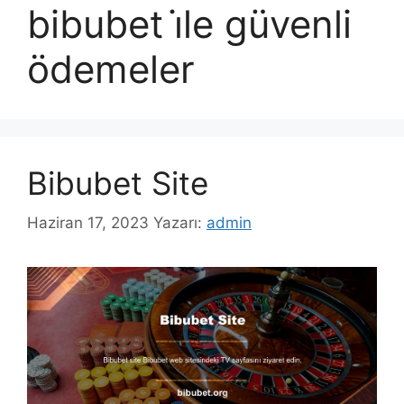
bibubet i̇le güvenli
ödemeler
Bibubet Site
Haziran 17, 2023
Yazarı:
admin