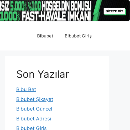
Bibubet
Bibubet Giriş
Son Yazılar
Bibu Bet
Bibubet Şikayet
Bibubet Güncel
Bibubet Adresi
Bibubet Giriş