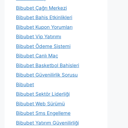
Bibubet Çağrı Merkezi
Bibubet Bahis Etkinlikleri
Bibubet Kupon Yorumları
Bibubet Vip Yatırımı
Bibubet Ödeme Sistemi
Bibubet Canlı Maç
Bibubet Basketbol Bahisleri
Bibubet Güvenilirlik Sorusu
Bibubet
Bibubet Sektör Liderliği
Bibubet Web Sürümü
Bibubet Sms Engelleme
Bibubet Yatırım Güvenilirliği