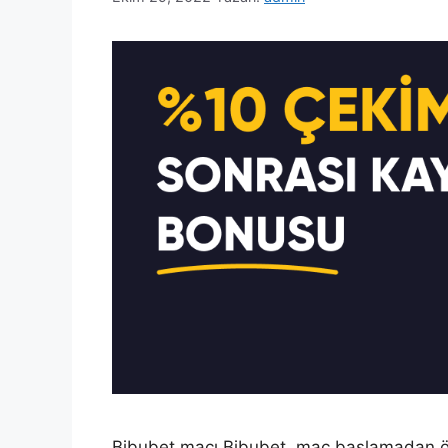
Bibubet maçı Bibubet, maç başlamadan önc