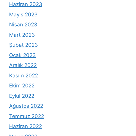
Haziran 2023
Mayıs 2023
Nisan 2023
Mart 2023
Şubat 2023
Ocak 2023
Aralık 2022
Kasım 2022
Ekim 2022
Eylül 2022
Ağustos 2022
Temmuz 2022
Haziran 2022