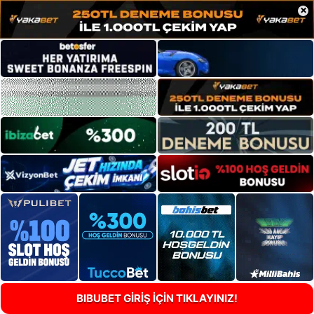
×
BIBUBET GİRİŞ İÇİN TIKLAYINIZ!