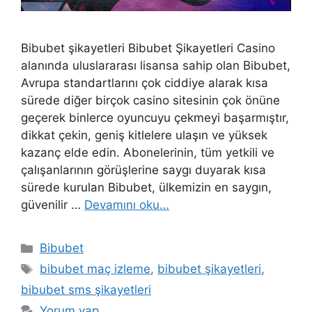
Bibubet şikayetleri Bibubet Şikayetleri Casino
alanında uluslararası lisansa sahip olan Bibubet,
Avrupa standartlarını çok ciddiye alarak kısa
sürede diğer birçok casino sitesinin çok önüne
geçerek binlerce oyuncuyu çekmeyi başarmıştır,
dikkat çekin, geniş kitlelere ulaşın ve yüksek
kazanç elde edin. Abonelerinin, tüm yetkili ve
çalışanlarının görüşlerine saygı duyarak kısa
sürede kurulan Bibubet, ülkemizin en saygın,
güvenilir …
Devamını oku…
Kategoriler
Bibubet
Etiketler
bibubet maç izleme
,
bibubet şikayetleri
,
bibubet sms şikayetleri
Yorum yap