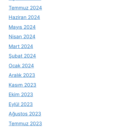
Temmuz 2024
Haziran 2024
Mayıs 2024
Nisan 2024
Mart 2024
Şubat 2024
Ocak 2024
Aralık 2023
Kasım 2023
Ekim 2023
Eylül 2023
Ağustos 2023
Temmuz 2023