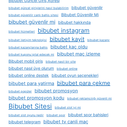
Bibubet Güncel Giriş Adresi
bibubet güvenilir
bibubet güncel girişlerini nasıl bulabilirim
Bibubet Güvenilir Mi
bibubet güvenilir canlı bahis sitesi
bibubet güvenlir mi
bibubet hakkında
bibubet instagram
bibubet hizmetleri
bibubet kayit
bibubet i̇letişim teknolojisi
bibubet kazanç
bibubet kaç oldu
bibubet kazançlarına bahis
bibubet maç izleme
bibubet kuponu i̇ptal edecek mi
Bibubet mobil giriş
bibubet nasil bir site
bibubet nasıl üye olurum
bibubet online
bibubet online destek
bibubet oyun seçenekleri
bibubet para çekme
bibubet para yatirma
bibubet promosyon
bibubet popüler
bibubet promosyon kodu
bibubet reklamcılığı güvenli mi
Bibubet Sitesi
bibubet slot i̇yi mi
bibubet spor bahisleri
bibubet slot oyunu nedir
bibubet spor
bibubet tv canli maç
bibubet telegram