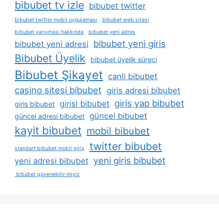
bibubet tv izle
bibubet twitter
bibubet twitter mobil uygulaması
bibubet web sitesi
bibubet yarışması hakkında
bibubet yeni adres
bibubet yeni giris
bibubet yeni adresi
Bibubet Üyelik
bibubet üyelik süreci
Bibubet Şikayet
canli bibubet
casino sitesi bibubet
giris adresi bibubet
giris yap bibubet
girisi bibubet
giris bibubet
güncel bibubet
güncel adresi bibubet
kayit bibubet
mobil bibubet
twitter bibubet
standart bibubet mobil giriş
yeni giris bibubet
yeni adresi bibubet
bibubet güvenebilir miyiz