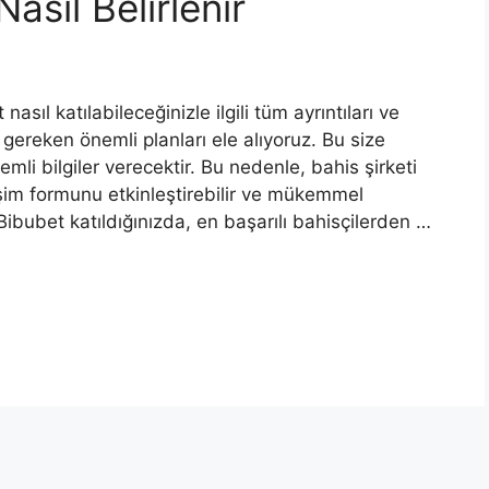
asıl Belirlenir
nasıl katılabileceğinizle ilgili tüm ayrıntıları ve
ereken önemli planları ele alıyoruz. Bu size
nemli bilgiler verecektir. Bu nedenle, bahis şirketi
işim formunu etkinleştirebilir ve mükemmel
Bibubet katıldığınızda, en başarılı bahisçilerden …