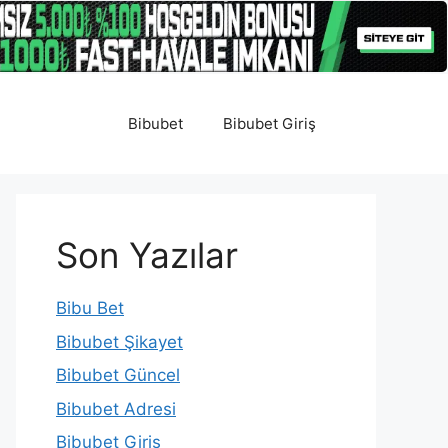
Bibubet
Bibubet Giriş
Son Yazılar
Bibu Bet
Bibubet Şikayet
Bibubet Güncel
Bibubet Adresi
Bibubet Giriş