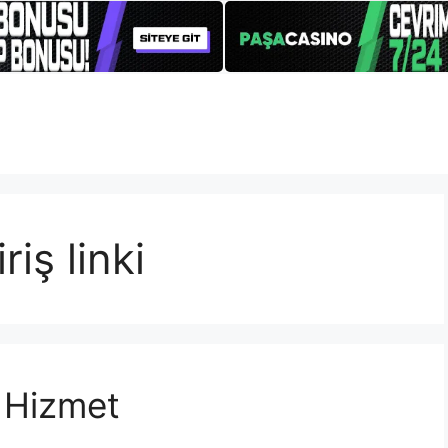
iş linki
 Hizmet