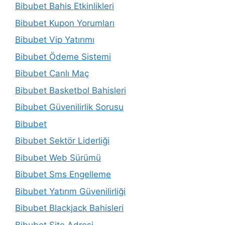
Bibubet Bahis Etkinlikleri
Bibubet Kupon Yorumları
Bibubet Vip Yatırımı
Bibubet Ödeme Sistemi
Bibubet Canlı Maç
Bibubet Basketbol Bahisleri
Bibubet Güvenilirlik Sorusu
Bibubet
Bibubet Sektör Liderliği
Bibubet Web Sürümü
Bibubet Sms Engelleme
Bibubet Yatırım Güvenilirliği
Bibubet Blackjack Bahisleri
Bibubet Site Adresi