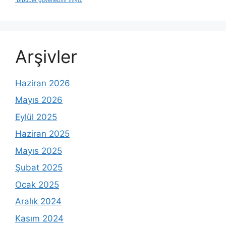
bibubet güvenebilir miyiz
Arşivler
Haziran 2026
Mayıs 2026
Eylül 2025
Haziran 2025
Mayıs 2025
Şubat 2025
Ocak 2025
Aralık 2024
Kasım 2024