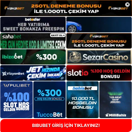
×
BIBUBET GİRİŞ İÇİN TIKLAYINIZ!