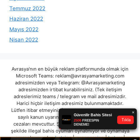
Temmuz 2022
Haziran 2022
Mayıs 2022
Nisan 2022
Avrasya'nın en büyük reklam platformunda olmak için
Microsoft Teams:
reklam@avrasyamarketing.com
adresimizden veya Telegram: @Avrasyamarketing
adresimizden irtibat kurabilirsiniz. (Tek iletişim
adreslerimiz teams / telegram ve mail adresimizdir.
Harici hiçbir iletişim adresimiz bulunmamaktadır.
Lütfen itibar etmeyiniz.) Türkiye yasalarına göre 7258
sayılı kanun uyarınca yasa dışı bahis oynamanın
cezaları mevcuttur. Şu an bulunduğunuz site hiç bir
şekilde illegal bahis oyunları oynatmıyor ve oynamaya
aracı olmuyordur.
betsine
|
queencasino
|
betvar
|