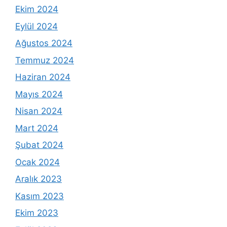
Ekim 2024
Eylül 2024
Ağustos 2024
Temmuz 2024
Haziran 2024
Mayıs 2024
Nisan 2024
Mart 2024
Şubat 2024
Ocak 2024
Aralık 2023
Kasım 2023
Ekim 2023