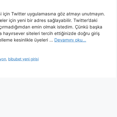
esi için Twitter uygulamasına göz atmayı unutmayın.
ler için yeni bir adres sağlayabilir. Twitter’daki
kaçırmadığımdan emin olmak istedim. Çünkü başka
 hayırsever siteleri tercih ettiğinizde doğru giriş
elleme kesinlikle üyeleri …
Devamını oku…
yon
,
bibubet yeni girişi