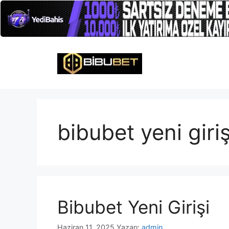
İçeriğe
atla
bibubet yeni giriş
Bibubet Yeni Girişi
Haziran 11, 2025
Yazarı:
admin