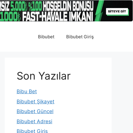
Bibubet
Bibubet Giriş
Son Yazılar
Bibu Bet
Bibubet Şikayet
Bibubet Güncel
Bibubet Adresi
Bibubet Giriş