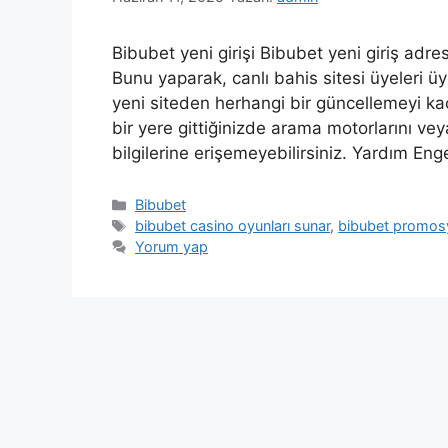
Bibubet yeni girişi Bibubet yeni giriş adr
Bunu yaparak, canlı bahis sitesi üyeleri üye
yeni siteden herhangi bir güncellemeyi 
bir yere gittiğinizde arama motorlarını veya
bilgilerine erişemeyebilirsiniz. Yardım Eng
Kategoriler
Bibubet
Etiketler
bibubet casino oyunları sunar
,
bibubet promos
Yorum yap