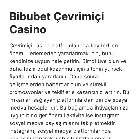
Bibubet Çevrimiçi
Casino
Çevrimiçi casino platformlarında kaydedilen
önemli ilerlemeden yararlanmak için, bunu
kendinize uygun hale getirin. Şimdi üye olun ve
daha fazla ödül kazanmak için sitenin yüksek
fiyatlarından yararlanın. Daha sonra
gelişmelerden haberdar olun ve sürekli
promosyonlar ve tekliflerle kazancınızı artırın. Bu
imkanları sağlayan platformlardan biri de sosyal
medya hesaplarıdır. Bu bağlamda ihtiyaçlarınıza
uygun bir diğer önemli aktivite ise Instagram
sosyal medya paylaşımlarını takip etmektir.
Instagram, sosyal medya platformlarında
paylaşım yaparak web sitenizdeki en son