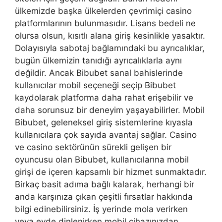
ülkemizde başka ülkelerden çevrimiçi casino
platformlarının bulunmasıdır. Lisans bedeli ne
olursa olsun, kısıtlı alana giriş kesinlikle yasaktır.
Dolayısıyla sabotaj bağlamındaki bu ayrıcalıklar,
bugün ülkemizin tanıdığı ayrıcalıklarla aynı
değildir. Ancak Bibubet sanal bahislerinde
kullanıcılar mobil seçeneği seçip Bibubet
kaydolarak platforma daha rahat erişebilir ve
daha sorunsuz bir deneyim yaşayabilirler. Mobil
Bibubet, geleneksel giriş sistemlerine kıyasla
kullanıcılara çok sayıda avantaj sağlar. Casino
ve casino sektörünün sürekli gelişen bir
oyuncusu olan Bibubet, kullanıcılarına mobil
girişi de içeren kapsamlı bir hizmet sunmaktadır.
Birkaç basit adıma bağlı kalarak, herhangi bir
anda karşınıza çıkan çeşitli fırsatlar hakkında
bilgi edinebilirsiniz. İş yerinde mola verirken
veya evde dinlenirken mobil cihazınızdan