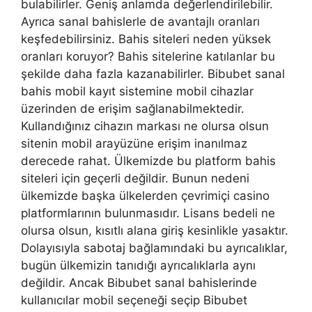
bulabilirler. Geniş anlamda değerlendirilebilir.
Ayrıca sanal bahislerle de avantajlı oranları
keşfedebilirsiniz. Bahis siteleri neden yüksek
oranları koruyor? Bahis sitelerine katılanlar bu
şekilde daha fazla kazanabilirler. Bibubet sanal
bahis mobil kayıt sistemine mobil cihazlar
üzerinden de erişim sağlanabilmektedir.
Kullandığınız cihazın markası ne olursa olsun
sitenin mobil arayüzüne erişim inanılmaz
derecede rahat. Ülkemizde bu platform bahis
siteleri için geçerli değildir. Bunun nedeni
ülkemizde başka ülkelerden çevrimiçi casino
platformlarının bulunmasıdır. Lisans bedeli ne
olursa olsun, kısıtlı alana giriş kesinlikle yasaktır.
Dolayısıyla sabotaj bağlamındaki bu ayrıcalıklar,
bugün ülkemizin tanıdığı ayrıcalıklarla aynı
değildir. Ancak Bibubet sanal bahislerinde
kullanıcılar mobil seçeneği seçip Bibubet