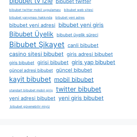
bibubet tv izle
bibubet twitter
bibubet twitter mobil uygulaması
bibubet web sitesi
bibubet yarışması hakkında
bibubet yeni adres
bibubet yeni giris
bibubet yeni adresi
Bibubet Üyelik
bibubet üyelik süreci
Bibubet Şikayet
canli bibubet
casino sitesi bibubet
giris adresi bibubet
giris yap bibubet
girisi bibubet
giris bibubet
güncel bibubet
güncel adresi bibubet
kayit bibubet
mobil bibubet
twitter bibubet
standart bibubet mobil giriş
yeni giris bibubet
yeni adresi bibubet
bibubet güvenebilir miyiz