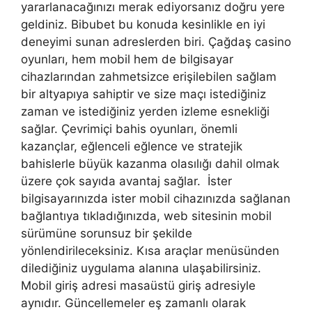
yararlanacağınızı merak ediyorsanız doğru yere
geldiniz. Bibubet bu konuda kesinlikle en iyi
deneyimi sunan adreslerden biri. Çağdaş casino
oyunları, hem mobil hem de bilgisayar
cihazlarından zahmetsizce erişilebilen sağlam
bir altyapıya sahiptir ve size maçı istediğiniz
zaman ve istediğiniz yerden izleme esnekliği
sağlar. Çevrimiçi bahis oyunları, önemli
kazançlar, eğlenceli eğlence ve stratejik
bahislerle büyük kazanma olasılığı dahil olmak
üzere çok sayıda avantaj sağlar. İster
bilgisayarınızda ister mobil cihazınızda sağlanan
bağlantıya tıkladığınızda, web sitesinin mobil
sürümüne sorunsuz bir şekilde
yönlendirileceksiniz. Kısa araçlar menüsünden
dilediğiniz uygulama alanına ulaşabilirsiniz.
Mobil giriş adresi masaüstü giriş adresiyle
aynıdır. Güncellemeler eş zamanlı olarak