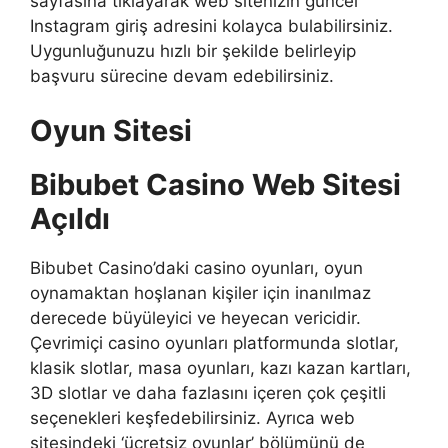
sayfasına tıklayarak web sitenizin güncel
Instagram giriş adresini kolayca bulabilirsiniz.
Uygunluğunuzu hızlı bir şekilde belirleyip
başvuru sürecine devam edebilirsiniz.
Oyun Sitesi
Bibubet Casino Web Sitesi
Açıldı
Bibubet Casino’daki casino oyunları, oyun
oynamaktan hoşlanan kişiler için inanılmaz
derecede büyüleyici ve heyecan vericidir.
Çevrimiçi casino oyunları platformunda slotlar,
klasik slotlar, masa oyunları, kazı kazan kartları,
3D slotlar ve daha fazlasını içeren çok çeşitli
seçenekleri keşfedebilirsiniz. Ayrıca web
sitesindeki ‘ücretsiz oyunlar’ bölümünü de