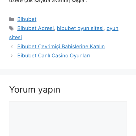
üzere çok sayıda avantaj sağlar.
Kategoriler
Bibubet
Etiketler
Bibubet Adresi
,
bibubet oyun sitesi
,
oyun
sitesi
Bibubet Çevrimiçi Bahislerine Katılın
Bibubet Canlı Casino Oyunları
Yorum yapın
Yorum