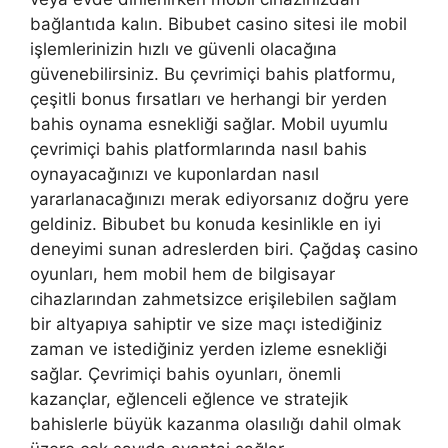
bağlantıda kalın. Bibubet casino sitesi ile mobil
işlemlerinizin hızlı ve güvenli olacağına
güvenebilirsiniz. Bu çevrimiçi bahis platformu,
çeşitli bonus fırsatları ve herhangi bir yerden
bahis oynama esnekliği sağlar. Mobil uyumlu
çevrimiçi bahis platformlarında nasıl bahis
oynayacağınızı ve kuponlardan nasıl
yararlanacağınızı merak ediyorsanız doğru yere
geldiniz. Bibubet bu konuda kesinlikle en iyi
deneyimi sunan adreslerden biri. Çağdaş casino
oyunları, hem mobil hem de bilgisayar
cihazlarından zahmetsizce erişilebilen sağlam
bir altyapıya sahiptir ve size maçı istediğiniz
zaman ve istediğiniz yerden izleme esnekliği
sağlar. Çevrimiçi bahis oyunları, önemli
kazançlar, eğlenceli eğlence ve stratejik
bahislerle büyük kazanma olasılığı dahil olmak